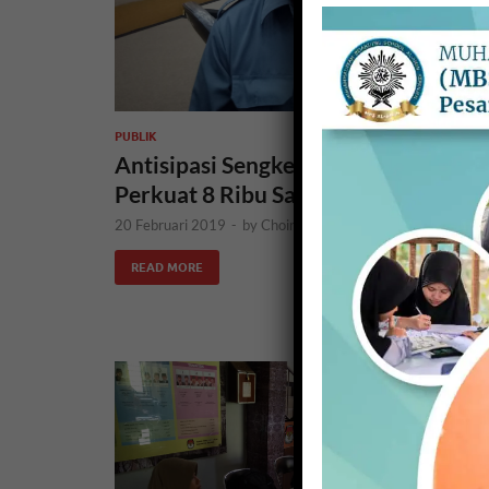
PUBLIK
Antisipasi Sengketa Pemilu, Bawaslu
Perkuat 8 Ribu Saksi Parpol di TPS
20 Februari 2019
-
by
Choirul Amin
READ MORE