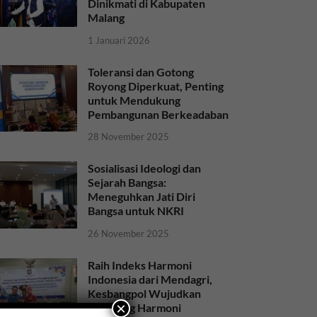
Dinikmati di Kabupaten
Malang
1 Januari 2026
Toleransi dan Gotong
Royong Diperkuat, Penting
untuk Mendukung
Pembangunan Berkeadaban
28 November 2025
Sosialisasi Ideologi dan
Sejarah Bangsa:
Meneguhkan Jati Diri
Bangsa untuk NKRI
26 November 2025
Raih Indeks Harmoni
Indonesia dari Mendagri,
Kesbangpol Wujudkan
×
Kampung Harmoni