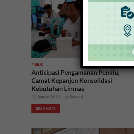
PUBLIK
Antisipasi Pengamanan Pemilu,
Camat Kepanjen Konsolidasi
Kebutuhan Linmas
10 Januari 2019
-
by
Redaksi
READ MORE