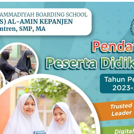
PUBLIK
Sasar Pemilih Pindahan, KPU
Tambah Tempat Pemungutan Suara
Pemilu 2019
19 Februari 2019
-
by
Choirul Amin
READ MORE