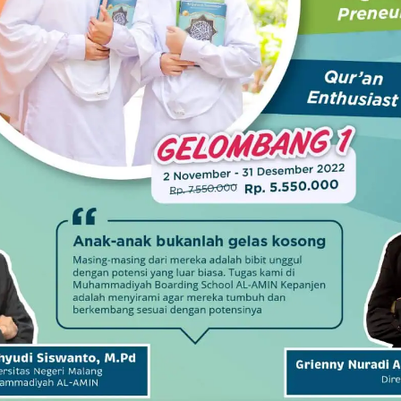
KILAS
UN Dimajukan, Antisipasi Masa
Tunggu Lulusan dengan Kegiatan
Positif
11 Januari 2019
-
by
Redaksi
READ MORE
HEADLINE NEWS
Elemen NU Laporkan Dugaan
Penghinaan Cawapres KH Ma’ruf