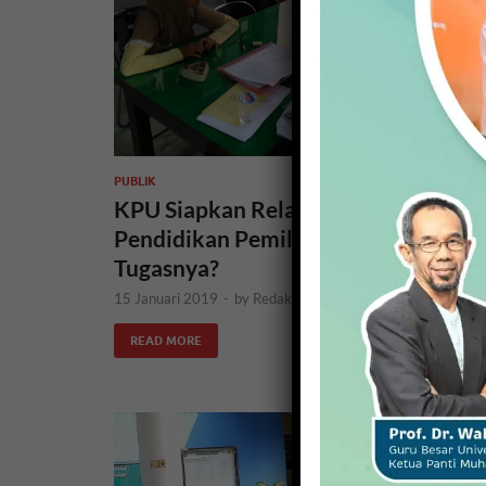
PUBLIK
KPU Siapkan Relawan untuk
Pendidikan Pemilih, Apa Saja
Tugasnya?
15 Januari 2019
-
by
Redaksi
READ MORE