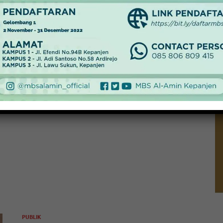
Amin
5 Januari 2019
-
by
Redaksi
READ MORE
PUBLIK