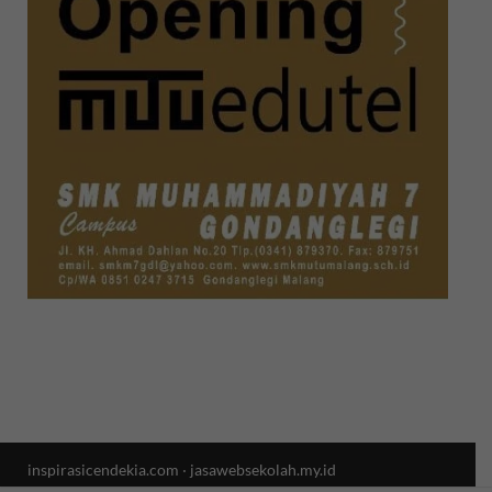
inspirasicendekia.com
·
jasawebsekolah.my.id