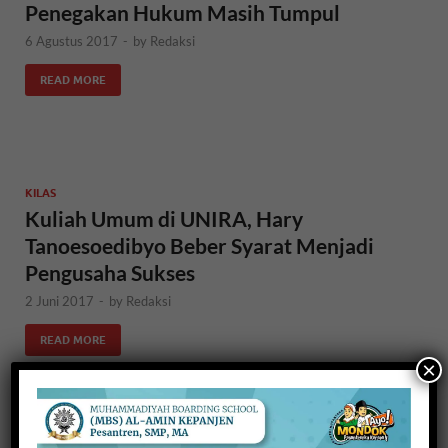
Penegakan Hukum Masih Tumpul
6 Agustus 2017
-
by
Redaksi
READ MORE
KILAS
Kuliah Umum di UNIRA, Hary
Tanoesoedibyo Beber Syarat Menjadi
Pengusaha Sukses
2 Juni 2017
-
by
Redaksi
READ MORE
×