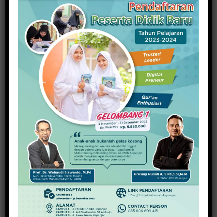
KAMPUS
/
KILAS
UNIRA: Satu-satunya di Indonesia yang
Fokuskan Pendidikan Damai
26 Januari 2016
-
by
Redaksi
READ MORE