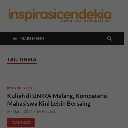
In
Berita
Malan
C
Hari
Ini
MAIN MENU
TAG:
UNIRA
KAMPUS
/
KILAS
Kuliah di UNIRA Malang, Kompetensi
Mahasiswa Kini Lebih Bersaing
20 Maret 2021
-
by
Redaksi
READ MORE