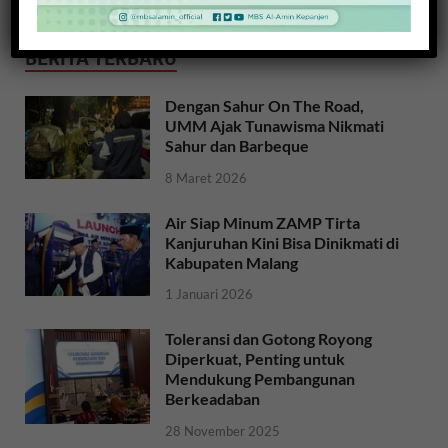
BERITA TERBARU
Dengan Sahur On The Road,
UMM Ajak Tunawisma Nikmati
Sahur dan Barbeque
8 Maret 2026
Air Siap Minum ZAMP Tirta
Kanjuruhan Kini Bisa Dinikmati di
Kabupaten Malang
1 Januari 2026
Toleransi dan Gotong Royong
Diperkuat, Penting untuk
Mendukung Pembangunan
Berkeadaban
28 November 2025