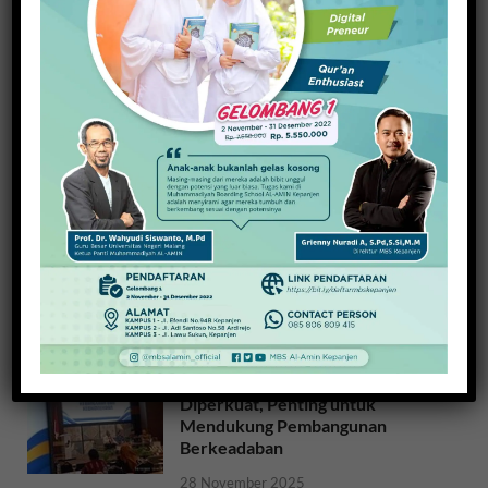
BERITA TERBARU
Dengan Sahur On The Road,
UMM Ajak Tunawisma Nikmati
Sahur dan Barbeque
8 Maret 2026
Air Siap Minum ZAMP Tirta
Kanjuruhan Kini Bisa Dinikmati di
Kabupaten Malang
1 Januari 2026
Toleransi dan Gotong Royong
Diperkuat, Penting untuk
Mendukung Pembangunan
Berkeadaban
28 November 2025