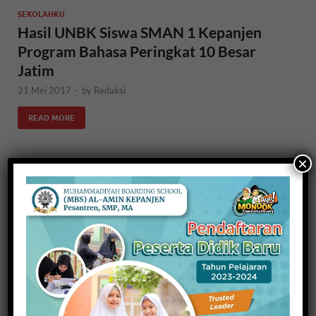
SEKOLAHKU
Hasil UNBK Siswa SMAN 1 Kepanjen
Program Bahasa Peringkat 10 Besar
Jatim
21 Mei 2017
-
by
Redaksi
READ MORE
×
HEADLINE NEWS
Berbasis Komputer, Mendikbud
Apresiasi UNPK Kota Malang
16 April 2017
-
by
Redaksi
READ MORE