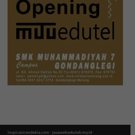
inspirasicendekia.com
·
jasawebsekolah.my.id