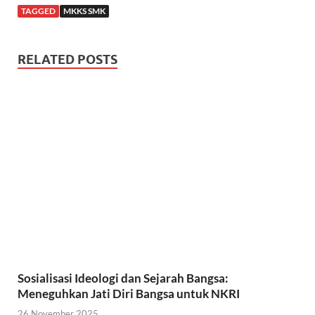
c
i
a
TAGGED
MKKS SMK
e
t
t
RELATED POSTS
b
t
s
o
e
A
o
r
p
k
p
Sosialisasi Ideologi dan Sejarah Bangsa:
Meneguhkan Jati Diri Bangsa untuk NKRI
26 November 2025