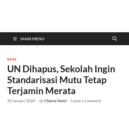
In
Berita
Malan
C
Hari
Ini
MAIN MENU
KILAS
UN Dihapus, Sekolah Ingin
Standarisasi Mutu Tetap
Terjamin Merata
20 Januari 2020
-
by
Choirul Amin
-
Leave a Comment