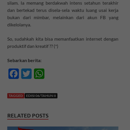
silam. Ia memang berdakwah intens setahun terakhir
dan bertekad terus disela-sela waktu luang usai kerja
bukan dari mimbar, melainkan dari akun FB yang
dikelolanya.
So, sudahkah kita bisa memanfaatkan internet dengan
produktif dan kreatif ?? (*)
Sebarkan berita:
F
T
W
a
w
h
c
i
a
TAGGED
EDISI 06/TAHUN II
e
t
t
RELATED POSTS
b
t
s
o
e
A