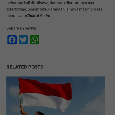
beberapa kali ditulisnya, dan satu diantaranya mau
diterbitkan. Sementara, karangan lainnya masih proses
penulisan.
(Choirul Amin)
Sebarkan berita:
F
T
W
a
w
h
c
i
a
RELATED POSTS
e
t
t
b
t
s
o
e
A
o
r
p
k
p