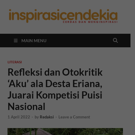
In
Berita
Malan
C
Hari
Ini
MAIN MENU
LITERASI
Refleksi dan Otokritik
‘Aku’ ala Desta Eriana,
Juarai Kompetisi Puisi
Nasional
1 April 2022
-
by
Redaksi
-
Leave a Comment