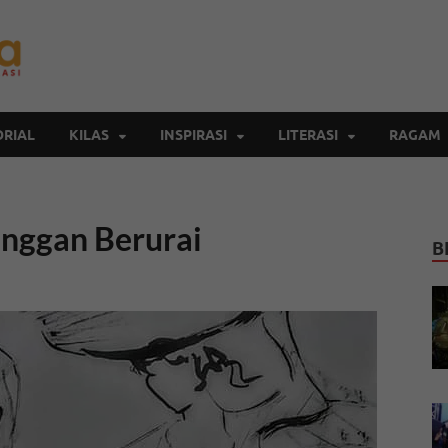
Inspirasi Cendekia
Berita Malang Hari Ini
RIAL
KILAS
INSPIRASI
LITERASI
RAGAM
Enggan Berurai
B