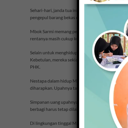
Sehari-hari, janda tua ini biasanya harus bekerja 
pengepul barang bekas dari lain kampung. Sekada
Mbok Sarmi memang pekerja keras. Jika musim tana
rentanya masih cukup kuat bekerja beberapa jam 
Selain untuk menghidupi kebutuhannya sendiri, a
Kebetulan, mereka sekian lama kesulitan. Kehilan
PHK.
Nestapa dalam hidup Mbok Sarmi memang tak bisa d
diharapkan. Upahnya tak lebih dari 50 ribu rupiah
Simpanan uang upahnya tak cukup tersisa untuk m
berbagi harus tetap dilakukan. Meski hanya seman
Di lingkungan tinggal Mbok Sarmi, berkirim makan