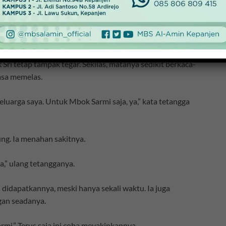
metar tubuhnya. Senyum kecil mengembang dari bibir
kesedihan pada wajahnya.
Sri tetap tampak tegar. Sekilas, matanya sedikit berkaca-
asa memelas.
luarga saya. Untuk Mbok Sarmi saja, ya,” kata tetangga
ng. Ia menahan sakitnya.
,” ulang tetangganya.
didapatkannya, meski hanya sekali waktu. Ia juga
an seadanya.
i.” Terus saja ini coba meyakinkannya.