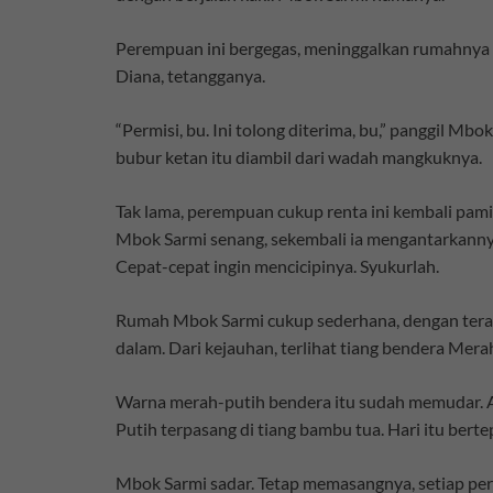
Perempuan ini bergegas, meninggalkan rumahnya pa
Diana, tetangganya.
“Permisi, bu. Ini tolong diterima, bu,” panggil Mb
bubur ketan itu diambil dari wadah mangkuknya.
Tak lama, perempuan cukup renta ini kembali p
Mbok Sarmi senang, sekembali ia mengantarkannya.
Cepat-cepat ingin mencicipinya. Syukurlah.
Rumah Mbok Sarmi cukup sederhana, dengan teras k
dalam. Dari kejauhan, terlihat tiang bendera Mer
Warna merah-putih bendera itu sudah memudar. Ad
Putih terpasang di tiang bambu tua. Hari itu bert
Mbok Sarmi sadar. Tetap memasangnya, setiap peri