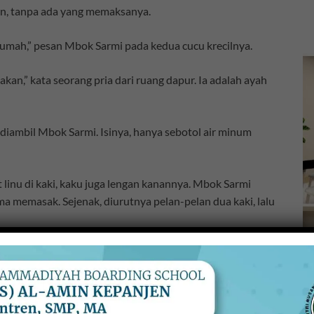
an, tanpa ada yang memaksanya.
 rumah,” pesan Mbok Sarmi pada kedua cucu krecilnya.
akan,” kata seorang pria dari ruang dapur. Ia adalah ayah
in diambil Mbok Sarmi. Isinya, hanya sebotol air minum
t linu di kaki, kaku juga lengan kanannya. Mbok Sarmi
a memasak. Sejenak, diurutnya pelan-pelan dua kaki, lalu
iam di rumah. Ia sengaja membuat bubur merah pagi-pagi.
a sebelum keluar kerja.