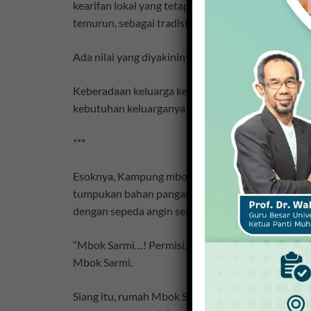
kearifan lokal yang tetap dipertahankan, daripad
temurun, sebagai tradisi leluhur Jawa yang ingin te
Ada nilai yang diyakininya. Kerukunan, persaudara
Keberadaan keluarga kecilnya di tengah lingkungan
kebutuhan keluarganya esok.
***
Esoknya, Kampung mbok Sarmi tampak ramai. Sejak
tumpukan bahan pangan. Ada yang dinaikkan sepe
dengan sepeda angin seadanya.
“Mbok Sarmi…! Permisi, mbok!” teriak suami bu Di
Mbok Sarmi.
Siang itu, rumah Mbok Sarmi sangat sepi. Rupanya