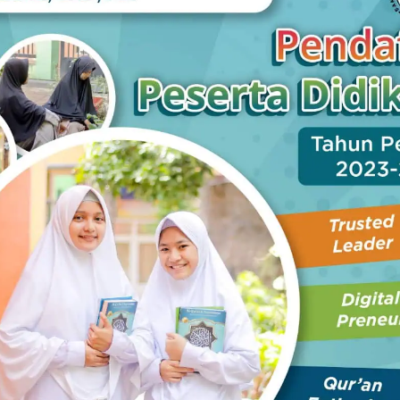
dengan upah harian. Ia biasa memilah sampah, di tempat
r untuk bisa menghidupi kebutuhan makan sehari-hari.
m padi, juga kerap bekerja jadi buruh di sawah. Tubuh
saja. Usianya sudah menginjak 75-an tahun.
da keluarga dengan sejumlah cucu tinggal bersamanya.
gan pekerjaan tetapnya. Kondisi pandemi, berdampak ter-
isembunyikan. Setiap harinya, tidak pasti yang bisa
 tiap akhir pekan, hasil memilah sampah rumah tangga.
akan besok. Ia tak merisaukannya. Bagi Mbok Sarmi,
gkuk bubur. Nyatanya, itu yang bisa dilakukan.
an bubur ketan merah ini punya makna tersendiri. Ada