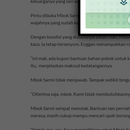
keluarganya yang lain sedang keluar rumah.
Pintu dibuka Mbok Sarmi. Agak pucat. Sedikit ge
wajahnya yang sudah keriput. Seolah tak tampak 
Dengan kondisi yang dialaminya sehari-hari, Mbok 
kaca. Ia tetap tersenyum. Enggan menampakkan r
“Ini mak, ada kupon bantuan bahan pokok untuk ke
itu, menjelaskan maksud kedatangannya.
Mbok Sarmi tidak menjawab. Tampak sedikit bingu
“Diterima saja, mbok. Kami tidak membutuhkannya
Mbok Sarmi sempat menolak. Bantuan lain pernah 
merasa, masih cukup mampu mencari upah borong
“Nggak apa-apa. Saya mengalihkan untuk Mbok Sarm