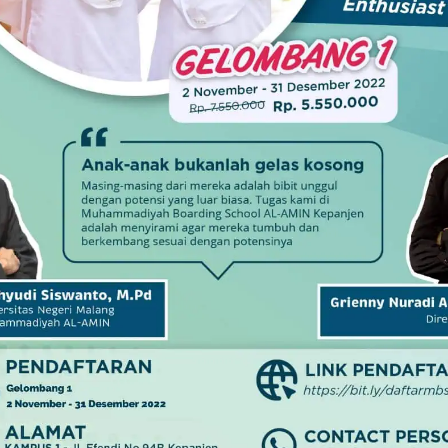
a sekadar berbagi makanan tersebut. Sudah turun
tap dilestarikan.
an, juga adab bertetangga.
 tetangga, lebih dipikirkannya. Meski, ia tak tahu untuk
 pagi, banyak orang hilir mudik, terlihat membawa
da motor, sebagian diangkut becak. Beberapa hanya
ana. Berkali-kali memanggil, diketuknya pintu rumah
, perempuan ini sedang tak enak badan. Anggota