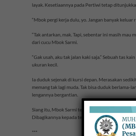
layak. Kesetiaannya pada Pertiwi tetap ditunjukk
“Mbok pergi kerja dulu, yo. Jangan banyak keluar
“Tak antarkan, mak. Tapi, sebentar ini masih mau m
dari cucu Mbok Sarmi.
“Gak usah, aku tak jalan kaki saja.” Sebuah tas ka
ukuran kecil.
Ia duduk sejenak di kursi depan. Merasakan sediki
memang tak lagi muda. Tak bisa duduk berlama-lam
lengannya bergantian.
Siang itu, Mbok Sarmi tetap tak bisa banyak berd
Dibagikannya kepada tetangga kanan-kiri rumahny
***