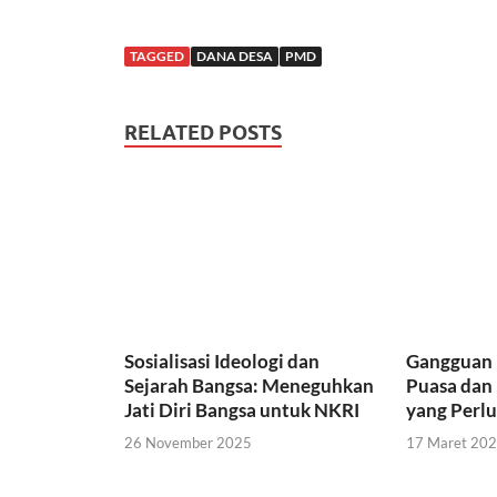
a
w
h
c
i
a
TAGGED
DANA DESA
PMD
e
t
t
RELATED POSTS
b
t
s
o
e
A
o
r
p
k
p
Sosialisasi Ideologi dan
Gangguan 
Sejarah Bangsa: Meneguhkan
Puasa dan
Jati Diri Bangsa untuk NKRI
yang Perl
26 November 2025
17 Maret 20