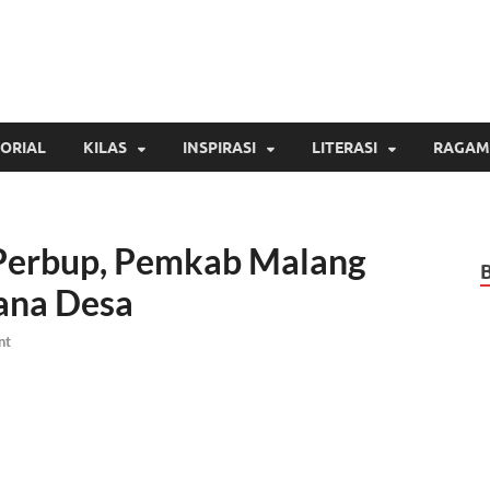
Inspirasi Cendekia
Berita Malang Hari Ini
ORIAL
KILAS
INSPIRASI
LITERASI
RAGAM
 Perbup, Pemkab Malang
ana Desa
nt