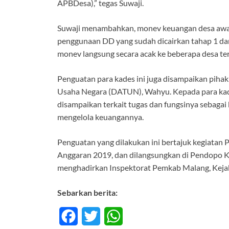
APBDesa),” tegas Suwaji.
Suwaji menambahkan, monev keuangan desa awal 
penggunaan DD yang sudah dicairkan tahap 1 dam 
monev langsung secara acak ke beberapa desa te
Penguatan para kades ini juga disampaikan pihak 
Usaha Negara (DATUN), Wahyu. Kepada para kad
disampaikan terkait tugas dan fungsinya sebagai
mengelola keuangannya.
Penguatan yang dilakukan ini bertajuk kegiat
Anggaran 2019, dan dilangsungkan di Pendopo Kan
menghadirkan Inspektorat Pemkab Malang, Kejak
Sebarkan berita:
F
T
W