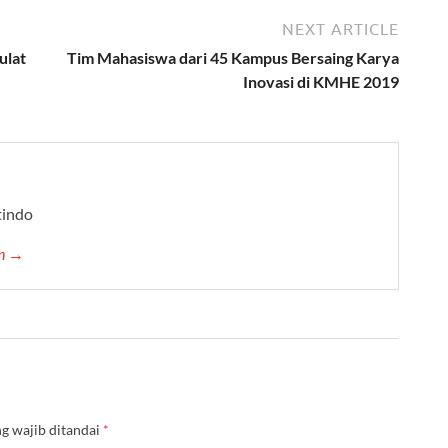
NEXT ARTICLE
ulat
Tim Mahasiswa dari 45 Kampus Bersaing Karya
Inovasi di KMHE 2019
tindo
in →
g wajib ditandai
*