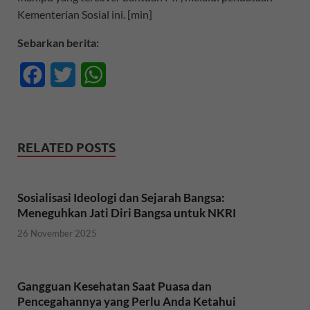
Kementerian Sosial ini. [min]
Sebarkan berita:
F
T
W
a
w
h
c
i
a
RELATED POSTS
e
t
t
b
t
s
Sosialisasi Ideologi dan Sejarah Bangsa:
o
e
A
Meneguhkan Jati Diri Bangsa untuk NKRI
o
r
p
26 November 2025
k
p
Gangguan Kesehatan Saat Puasa dan
Pencegahannya yang Perlu Anda Ketahui