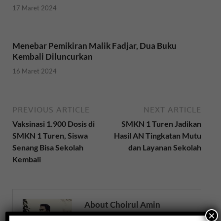
17 Maret 2024
Menebar Pemikiran Malik Fadjar, Dua Buku
Kembali Diluncurkan
16 Maret 2024
PREVIOUS ARTICLE
NEXT ARTICLE
Vaksinasi 1.900 Dosis di
SMKN 1 Turen Jadikan
SMKN 1 Turen, Siswa
Hasil AN Tingkatan Mutu
Senang Bisa Sekolah
dan Layanan Sekolah
Kembali
About Choirul Amin
×