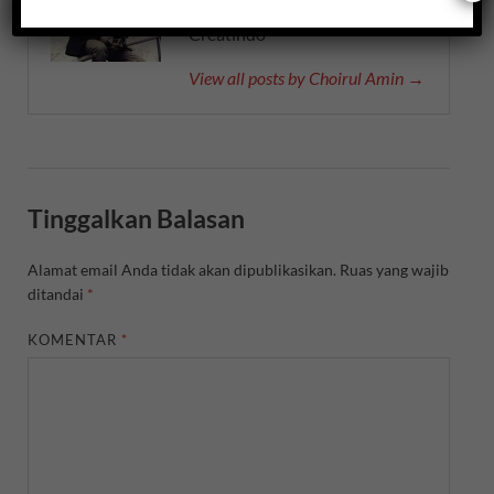
Founder PT. Cendekia
Creatindo
View all posts by Choirul Amin →
Tinggalkan Balasan
Alamat email Anda tidak akan dipublikasikan.
Ruas yang wajib
ditandai
*
KOMENTAR
*