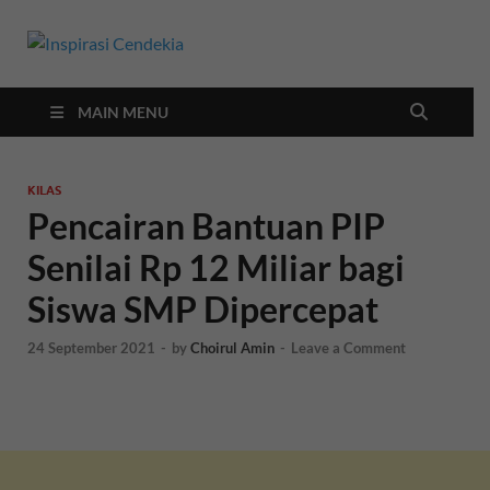
Inspirasi
Berita Malang Hari Ini
Cendekia
MAIN MENU
KILAS
Pencairan Bantuan PIP
Senilai Rp 12 Miliar bagi
Siswa SMP Dipercepat
24 September 2021
-
by
Choirul Amin
-
Leave a Comment