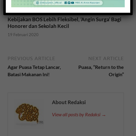
Kebijakan BOS Lebih Fleksibel, ‘Angin Surga’ Bagi
Honorer dan Sekolah Kecil
19 Februari 2020
PREVIOUS ARTICLE
NEXT ARTICLE
Agar Puasa Tetap Lancar,
Puasa, “Return to the
Batasi Makanan Ini!
Origin”
About Redaksi
View all posts by Redaksi →