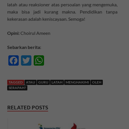
latah atau reaksioner atas persoalan yang mengemuka,
maka bisa jadi kurang makna. Pendidikan tanpa
kekerasan adalah keniscayaan. Semoga!
Opini:
Choirul Ameen
Sebarkan berita:
F
T
W
a
w
h
c
i
a
TAGGED
ATAU
GURU
LATAH
MENGHAKIMI
OLEH
SERAPAH?
e
t
t
b
t
s
RELATED POSTS
o
e
A
o
r
p