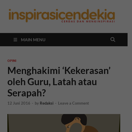
In
Berita
Malan
C
Hari
Ini
MAIN MENU
OPINI
Menghakimi ‘Kekerasan’
oleh Guru, Latah atau
Serapah?
12 Juni 2016
-
by
Redaksi
-
Leave a Comment