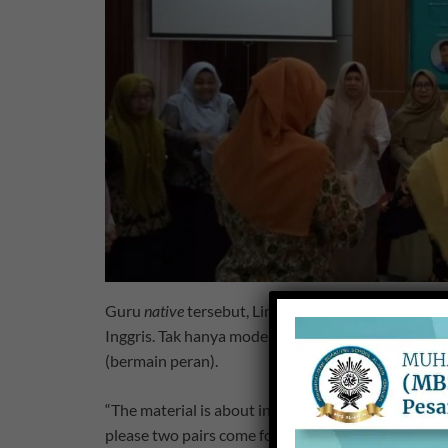
Guru
native
tersebut, Lindsay Amanda Smith, me
Inggris. Tak hanya model seminar, kegiatan juga 
(bermain peran).
“The material is about introducing ourselves. But, 
please two pairs come forward being volunteers,