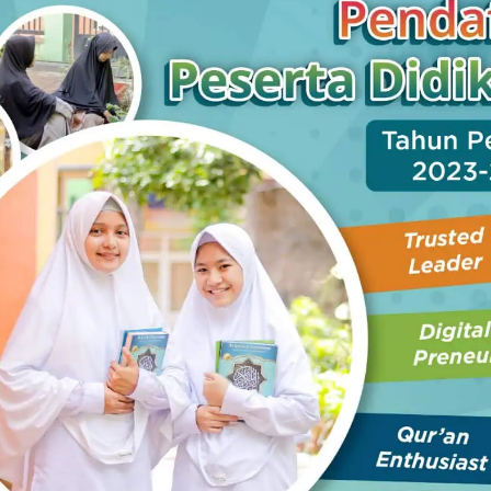
tator lain yang juga guru native program ETA, Yuta Otake.
Kabupaten Malang ini adalah tahun kedua.
sa Inggris dengan komunikatif ini tampak begitu
uga lebih menarik dan bisa peserta menjadi lebih
 peran atau pun games.
pakan guru bahasa Inggris di
SMP Muhammadiyah 10
ran yang diikutinya.
a mengajar yang menyenangkan dan kreatif,” katanya.