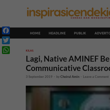
HOME
HEADLINE
PUBLIK
ADVERTO
Facebook
Twitter
KILAS
Lagi, Native AMINEF Be
WhatsApp
Communicative Classro
3 September 2019
-
by
Choirul Amin
-
Leave a Comment