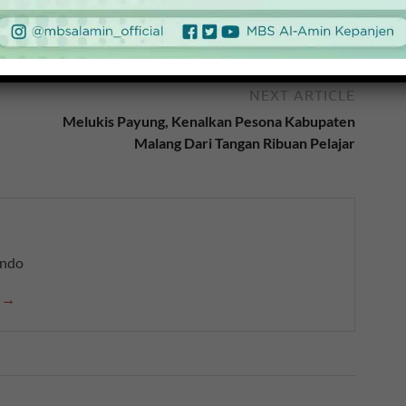
4
NEXT ARTICLE
Melukis Payung, Kenalkan Pesona Kabupaten
Malang Dari Tangan Ribuan Pelajar
indo
n →