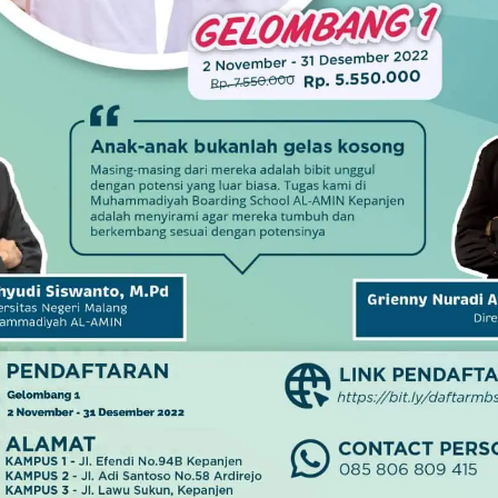
GI
SMK MUTU
SMP MUHAMMADIYAH 10 TUREN
Menebar Pemikiran Malik
Fadjar, Dua Buku Kembali
esehatan Saat
Diluncurkan
Pencegahannya
16 Maret 2024
 Anda Ketahui