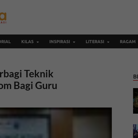
Inspirasi Cendekia
Berita Malang Hari Ini
RIAL
KILAS
INSPIRASI
LITERASI
RAGAM
rbagi Teknik
B
om Bagi Guru