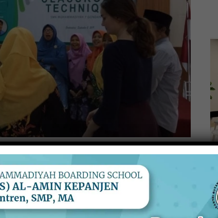
nyampaikan materinya dengan bahasa pengantar
full
dikemas menarik dengan berbagai games dan
role play
I want you introduce each other with your partner. So,
” kata Miss Lindsay, meminta para guru memahami