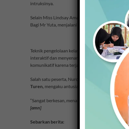
intruksinya.
Selain Miss Lindsay Amanda, juga dihadirkan fasili
Bagi Mr Yuta, menjalani program ETA AMINEF di 
Teknik pengelolaan kelas dalam pembelajaran baha
interaktif dan menyenangkan. Dengan teknik ini, j
komunikatif karena terjadi dialog selama bermain
Salah satu peserta, Nuroy Ahyana Laili yang meru
Turen,
mengaku antusias dengan teknik pembelaja
“Sangat berkesan, menambah pengalaman baru car
[amn]
Sebarkan berita: