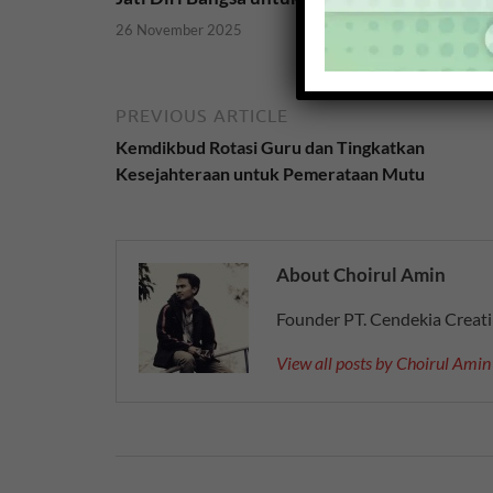
17 Maret 202
26 November 2025
PREVIOUS ARTICLE
Kemdikbud Rotasi Guru dan Tingkatkan
Kesejahteraan untuk Pemerataan Mutu
About Choirul Amin
Founder PT. Cendekia Creat
View all posts by Choirul Ami