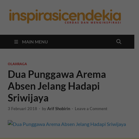
In
Berita
Malan
C
Hari
Ini
MAIN MENU
OLAHRAGA
Dua Punggawa Arema
Absen Jelang Hadapi
Sriwijaya
3 Februari 2018
-
by
Arif Shobirin
-
Leave a Comment