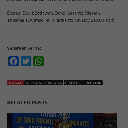
Depan: Dedik Setiawan, Dendi Susanto, Ridwan
Tawainella, Ahmad Nur Hardianto, Rivaldy Bawuo.
(Rif)
Sebarkan berita:
F
T
W
a
w
h
c
i
a
TAGGED
AREMA VS SRIWIJAYA
PIALA PRESIDEN 2018
e
t
t
RELATED POSTS
b
t
s
o
e
A
o
r
p