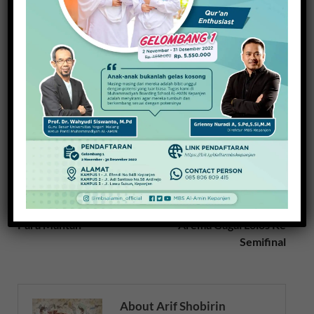
Tampil Bagus di Kejurkab, Atlet Remaja Potensial
Bersaing di Level Jatim
11 Agustus 2019
PREVIOUS ARTICLE
NEXT ARTICLE
Arema vs Sriwijaya, Laga
Diwarnai Dua Penalti,
Para Mantan
Arema Gagal Lolos Ke
Semifinal
About Arif Shobirin