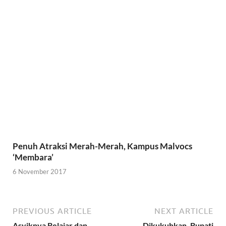
Penuh Atraksi Merah-Merah, Kampus Malvocs
‘Membara’
6 November 2017
PREVIOUS ARTICLE
NEXT ARTICLE
Asyiknya Belajar dan
Dikukuhkan, Bupati