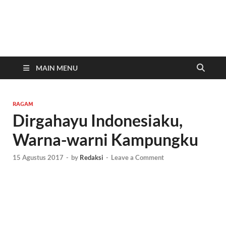
In
Berita
Malan
C
Hari
Ini
MAIN MENU
RAGAM
Dirgahayu Indonesiaku,
Warna-warni Kampungku
15 Agustus 2017
-
by
Redaksi
-
Leave a Comment