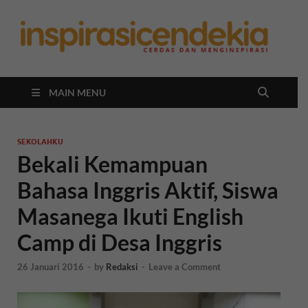
In
Berita
Malan
C
Hari
Ini
MAIN MENU
SEKOLAHKU
Bekali Kemampuan
Bahasa Inggris Aktif, Siswa
Masanega Ikuti English
Camp di Desa Inggris
26 Januari 2016
-
by
Redaksi
-
Leave a Comment