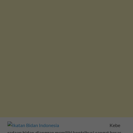
Kebe
radaan bidan dianggap memiliki kontribusi sangat besar