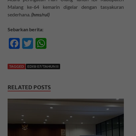
Malang ke-64 kemarin digelar dengan tasyakuran
sederhana.
(hms/rul)
Sebarkan berita:
F
T
W
a
w
h
c
i
a
TAGGED
EDISI 07/TAHUN II
e
t
t
RELATED POSTS
b
t
s
o
e
A
o
r
p
k
p