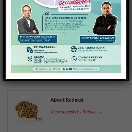
Menebar Pemikiran Malik Fadjar, Dua Buku
Kembali Diluncurkan
16 Maret 2024
PREVIOUS ARTICLE
NEXT ARTICLE
Pendidikan Inklusi Kota
Fokus Pembinaan, KONI
Batu Kian Diperkuat
Malang Digerojok APBD
15 Miliar
About Redaksi
View all posts by Redaksi →