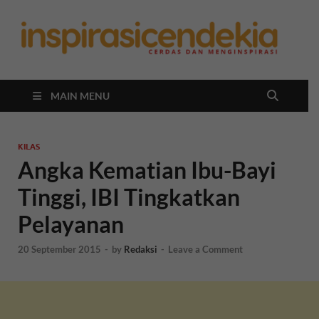
In
Berita
Malan
C
Hari
Ini
MAIN MENU
KILAS
Angka Kematian Ibu-Bayi
Tinggi, IBI Tingkatkan
Pelayanan
20 September 2015
-
by
Redaksi
-
Leave a Comment