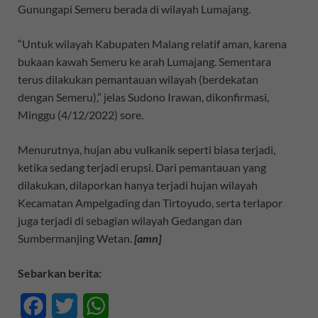
Gunungapi Semeru berada di wilayah Lumajang.
“Untuk wilayah Kabupaten Malang relatif aman, karena
bukaan kawah Semeru ke arah Lumajang. Sementara
terus dilakukan pemantauan wilayah (berdekatan
dengan Semeru),” jelas Sudono Irawan, dikonfirmasi,
Minggu (4/12/2022) sore.
Menurutnya, hujan abu vulkanik seperti biasa terjadi,
ketika sedang terjadi erupsi. Dari pemantauan yang
dilakukan, dilaporkan hanya terjadi hujan wilayah
Kecamatan Ampelgading dan Tirtoyudo, serta terlapor
juga terjadi di sebagian wilayah Gedangan dan
Sumbermanjing Wetan.
[amn]
Sebarkan berita:
F
T
W