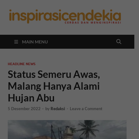
In
Berita
Malan
C
Hari
Ini
MAIN MENU
HEADLINE NEWS
Status Semeru Awas,
Malang Hanya Alami
Hujan Abu
5 Desember 2022
-
by
Redaksi
-
Leave a Comment