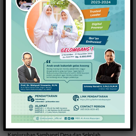
Wujudkan Dukungan Keluarga Sejahtera Bebas
Stunting, BKKBN Sosialisasi Bangga Kencana
15 Desember 2023
Salurkan Bantuan 1.265 Siswa Miskin, Artha
Kanjuruhan Sambangi Desa dan Sekolah