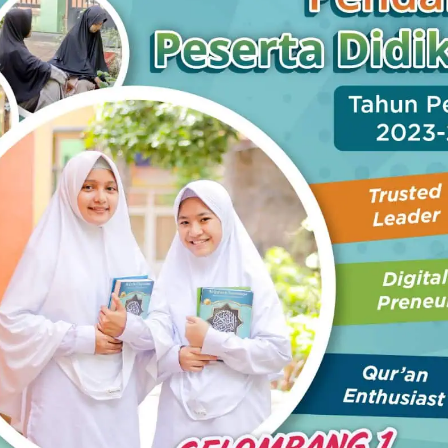
 mengungkapkan, beberapa aspek yang dinilai untuk seleksi
 Tindakan Kelas (PTK), hasil penilain kinerja guru (PKG),
ya ilmiah keprofesian yang dinilai, tiap peserta juga
i hasi peringkat skor yang didapatkan, diambil 6 (enam)
an presentasi dan wawancara.
olio. Dan, yang menentukan juara terbaik adalah hasil
,” kata pria yang juga Koordinator Pengawas SMP Dinas
aih Filailatul Asrikah (TK ABA 4 Lawang), Melia Fitriani
N 2 Wagir). Sedangkan, juara satu kepala sekolah diraih
 Yuni Suprapti (SDN 1 Pagentan Singosari).
[min]