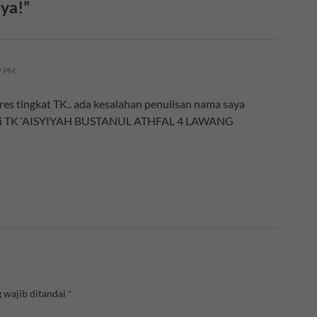
nya!”
9 PM
s tingkat TK.. ada kesalahan penulisan nama saya
a dari TK ‘AISYIYAH BUSTANUL ATHFAL 4 LAWANG
 wajib ditandai
*