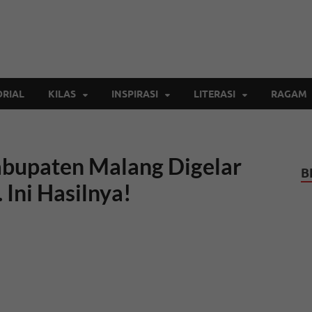
Inspirasi Cendekia
Berita Malang Hari Ini
RIAL
KILAS
INSPIRASI
LITERASI
RAGAM
Kabupaten Malang Digelar
B
 Ini Hasilnya!