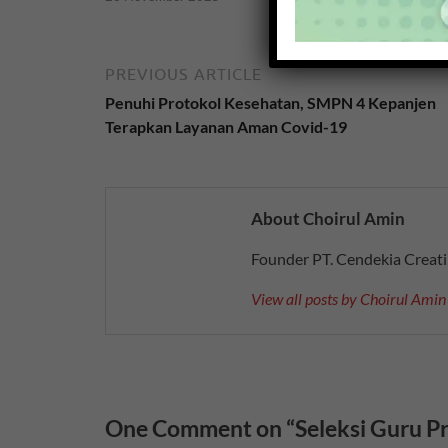
PREVIOUS ARTICLE
Penuhi Protokol Kesehatan, SMPN 4 Kepanjen
Terapkan Layanan Aman Covid-19
About Choirul Amin
Founder PT. Cendekia Creat
View all posts by Choirul Ami
One Comment on “Seleksi Guru Pr