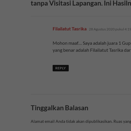
tanpa Visitasi Lapangan. Ini Hasil
berkata:
Filailatut Tasrika
28 Agustus 2020 pukul 4:1
Mohon maaf… Saya adalah juara 1 Gupre
yang benar adalah Filailatut Tasrik
REPLY
Tinggalkan Balasan
Alamat email Anda tidak akan dipublikasikan.
Ruas yang