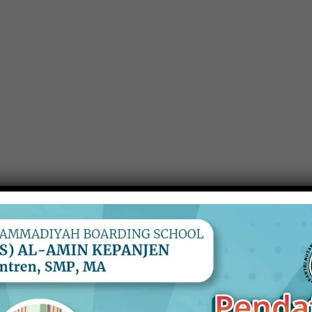
ersyaratan penilaian. Diantaranya, penilaian portofolio
ukan oleh tim juri khusus yang dibentuk Dinas Pendidikan.