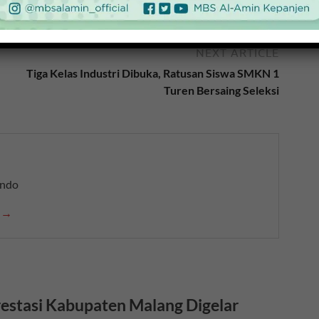
NEXT ARTICLE
Tiga Kelas Industri Dibuka, Ratusan Siswa SMKN 1
Turen Bersaing Seleksi
indo
n →
estasi Kabupaten Malang Digelar