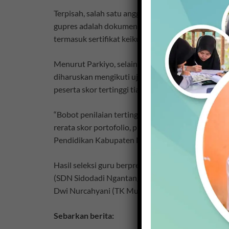
Terpisah, salah satu anggota tim penilai, Parkiyo
gupres adalah dokumen portofolio, karya Penelitian
termasuk sertifikat keikutsertaan berbagai diklat.
Menurut Parkiyo, selain portofolio dan dokumen kar
diharuskan mengikuti ujian tulis. Selanjutnya, dar
peserta skor tertinggi tiap jenjang untuk melakul
“Bobot penilaian tertinggi adalah penilaian portof
rerata skor portofolio, presentasi dan wawancara
Pendidikan Kabupaten Malang ini.
Hasil seleksi guru berprestasi, tercatat juara 1 dir
(SDN Sidodadi Ngantang), dan Nurus Solehati (SMP
Dwi Nurcahyani (TK Muslimat NU 6 Kepanjen), dan
Sebarkan berita: