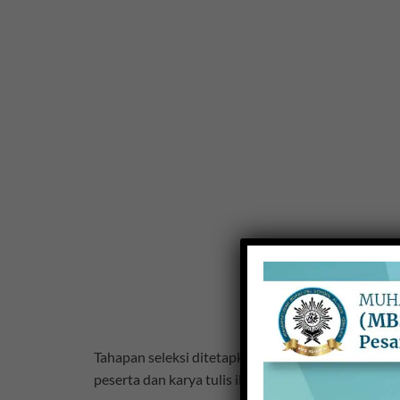
Tahapan seleksi ditetapkan beberapa hal sebagai p
peserta dan karya tulis ilmiahnya. Penilaian dilak