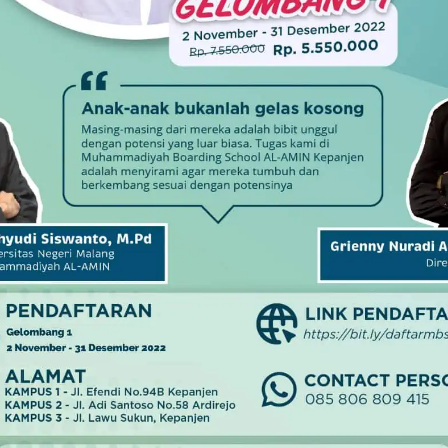
esehatan Saat
Menebar Pemikiran Malik
Pencegahannya
Fadjar, Dua Buku Kembali
 Anda Ketahui
Diluncurkan
4
16 Maret 2024