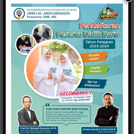
Visitasi Lomba Perpustakaan Sekolah, SMAN 1
Gondanglegi Wakili Jatim
19 Mei 2021
PREVIOUS ARTICLE
NEXT ARTICLE
Ditetapkan Sekolah
Branded School Sekolah
Rujukan, SMAN 1 Turen
Muhammadiyah, Seperti
Perkuat Program SKS dan
Apa?
Literasi