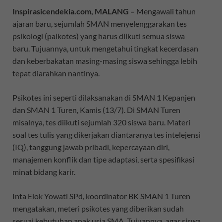
Inspirasicendekia.com, MALANG –
Mengawali tahun
ajaran baru, sejumlah SMAN menyelenggarakan tes
psikologi (paikotes) yang harus diikuti semua siswa
baru. Tujuannya, untuk mengetahui tingkat kecerdasan
dan keberbakatan masing-masing siswa sehingga lebih
tepat diarahkan nantinya.
Psikotes ini seperti dilaksanakan di SMAN 1 Kepanjen
dan SMAN 1 Turen, Kamis (13/7). Di SMAN Turen
misalnya, tes diikuti sejumlah 320 siswa baru. Materi
soal tes tulis yang dikerjakan diantaranya tes intelejensi
(IQ), tanggung jawab pribadi, kepercayaan diri,
manajemen konflik dan tipe adaptasi, serta spesifikasi
minat bidang karir.
Inta Elok Yowati SPd, koordinator BK SMAN 1 Turen
mengatakan, meteri psikotes yang diberikan sudah
sesuai kebutuhan anak usia SMA. Tujuannya, agar siswa