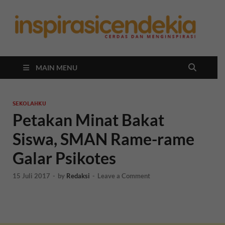
In
Berita
Malan
C
Hari
Ini
MAIN MENU
SEKOLAHKU
Petakan Minat Bakat
Siswa, SMAN Rame-rame
Galar Psikotes
15 Juli 2017
-
by
Redaksi
-
Leave a Comment