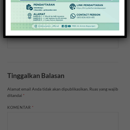
About Redaksi
View all posts by Redaksi →
Tinggalkan Balasan
Alamat email Anda tidak akan dipublikasikan.
Ruas yang wajib
ditandai
*
KOMENTAR
*