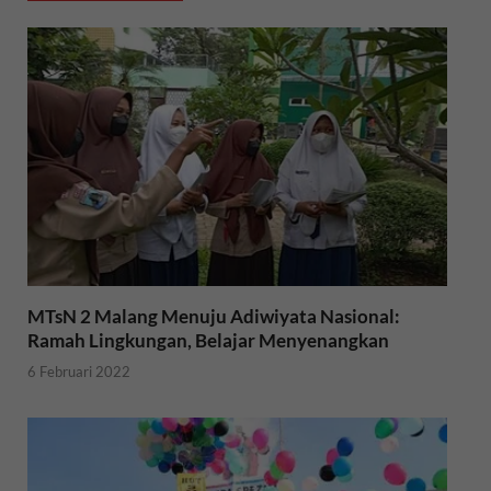
o
e
A
o
r
p
k
p
MTsN 2 Malang Menuju Adiwiyata Nasional:
Ramah Lingkungan, Belajar Menyenangkan
6 Februari 2022