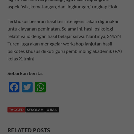
aspek fisik, kematangan, dan lingkungan,” ungkap Elok.
Terkhusus besaran hasil tes intelejensi, akan digunakan
untuk layanan peminatan. Selama ini, hasil psikologi
relatif valid dengan hasil belajar siswa. Nantinya, SMAN
Turen juga akan menggelar workshop lanjutan hasil
psikotes khusus diikuti guru pembimbing akademik (PA)
kelas X. [min]
Sebarkan berita:
F
T
W
a
w
h
c
i
a
TAGGED
SEKOLAH
UJIAN
e
t
t
RELATED POSTS
b
t
s