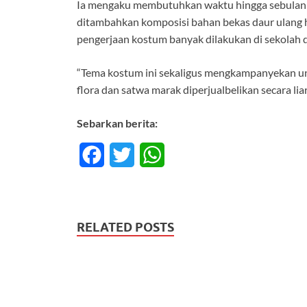
Ia mengaku membutuhkan waktu hingga sebulan 
ditambahkan komposisi bahan bekas daur ulang h
pengerjaan kostum banyak dilakukan di sekolah di
“Tema kostum ini sekaligus mengkampanyekan un
flora dan satwa marak diperjualbelikan secara liar
Sebarkan berita:
F
T
W
a
w
h
c
i
a
RELATED POSTS
e
t
t
b
t
s
o
e
A
o
r
p