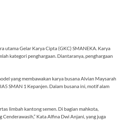
cara utama Gelar Karya Cipta (GKC) SMANEKA. Karya
ejumlah kategori penghargaan. Diantaranya, penghargaan
 model yang membawakan karya busana Alvian Maysarah
-MIA5 SMAN 1 Kepanjen. Dalam busana ini, motif alam
rtas limbah kantong semen. Di bagian mahkota,
Cenderawasih,” Kata Alfina Dwi Anjani, yang juga