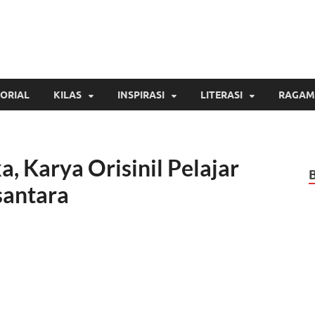
Inspirasi Cendekia
Berita Malang Hari Ini
ORIAL
KILAS
INSPIRASI
LITERASI
RAGAM
, Karya Orisinil Pelajar
antara