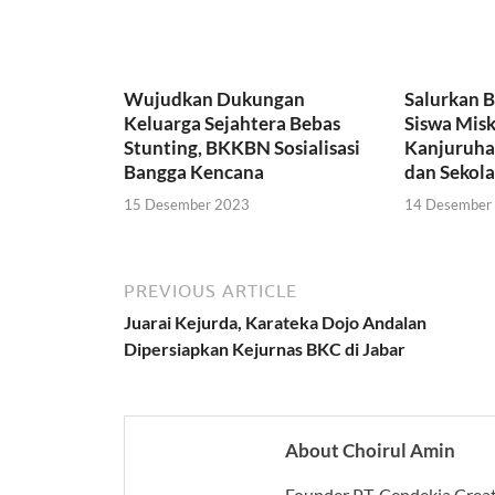
k
p
Wujudkan Dukungan
Salurkan 
Keluarga Sejahtera Bebas
Siswa Misk
Stunting, BKKBN Sosialisasi
Kanjuruha
Bangga Kencana
dan Sekol
15 Desember 2023
14 Desember
PREVIOUS ARTICLE
Juarai Kejurda, Karateka Dojo Andalan
Dipersiapkan Kejurnas BKC di Jabar
About Choirul Amin
Founder PT. Cendekia Crea