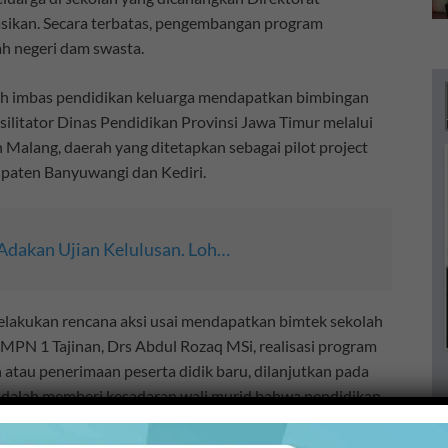
asikan. Secara terbatas, pengembangan program
ah negeri dam swasta.
olah imbas pendidikan keluarga mendapatkan bimbingan
silitator Dinas Pendidikan Provinsi Jawa Timur melalui
 Malang, daerah yang ditetapkan sebagai pilot project
upaten Banyuwangi dan Kediri.
Adakan Ujian Kelulusan. Loh…
melakukan rencana aksi usai mendapatkan bimtek sekolah
SMPN 1 Tajinan, Drs Abdul Rozaq MSi, realisasi program
 atau penerimaan peserta didik baru, dilanjutkan pada
 adalah memberi kesadaran wali murid bahwa pendidikan
pemerintah.