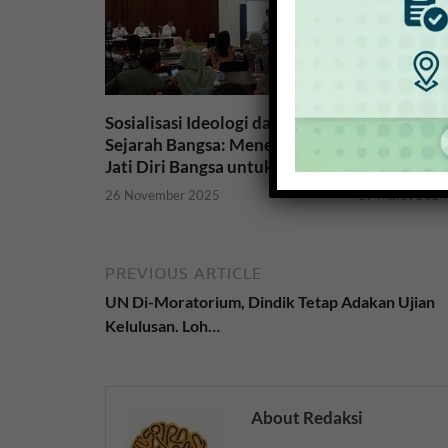
Gangguan K
Sosialisasi Ideologi dan
Puasa dan 
Sejarah Bangsa: Meneguhkan
yang Perlu
Jati Diri Bangsa untuk NKRI
17 Maret 202
26 November 2025
PREVIOUS ARTICLE
UN Di-Moratorium, Dindik Tetap Adakan Ujian
Kelulusan. Loh…
About Redaksi