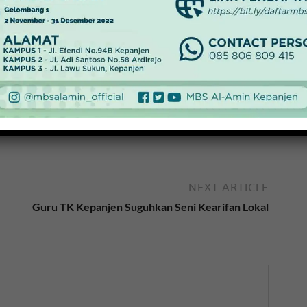
Menebar Pemikiran Malik
Fadjar, Dua Buku Kembali
esehatan Saat
Diluncurkan
Pencegahannya
16 Maret 2024
 Anda Ketahui
4
NEXT ARTICLE
Guru TK Kepanjen Suguhkan Seni Kearifan Lokal