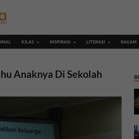
Inspirasi Cendekia
Berita Malang Hari Ini
RIAL
KILAS
INSPIRASI
LITERASI
RAGAM
ahu Anaknya Di Sekolah
B