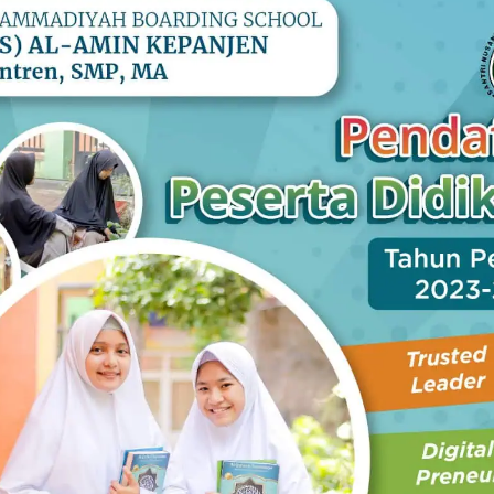
bongkokan ke sekolah, yang penting sudah memenuhi
ri pemahaman bahwa perkembangan dan pendidikan anak
rin (1/12).
unya dengan membentuk forum wali murid di luar komite.
untuk memperkuat partisipasi mereka mendukung
ekolah imbas bisa mendatangkan orang tua yang sukses
erikan motivasi dan menumbuhkan kesadaran partisipasi
ang untuk mengikuti acara pentas kelas dan menyaksikan
tunjukkan pada orang tua, sehingga mereka juga tahu
kan anak-anak,” imbuhnya.
 menjadi percontohan yang ditetapkan Kemdikbud untuk
ini. Enam sekolah diantaranya adalah jenjang SMP,