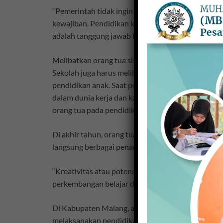
“Pemerintah tidak ingin orang tua siswa pasrah 
kewajiban. Pendidikan keluarga arahnya membe
adalah tanggung jawab bersama,” jelas Rozaq kema
Melibatkan orang tua siswa, lanjutnya, salah sat
Sekolah juga harus melibatkan orang tua siswa 
pendidikan anak. Saat pembagian raport, pihak s
dalam dunia kerja dan karirnya untuk turut memb
orang tua pada pendidikan anaknya.
Di akhir tahun, orang tua siswa juga harus diund
langsung berbagai penampilan anaknya.
“Kreativitas atau potensi sekecil apapun harus di
perkembangan belajar dan bangga dengan pendidi
Di Kabupaten Malang, ada sejumlah sekolah yang
melaksanakan pendidikan keluarga atau parenting 