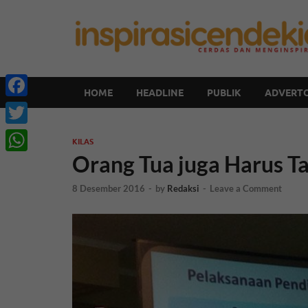
HOME
HEADLINE
PUBLIK
ADVERTO
Facebook
Twitter
KILAS
Orang Tua juga Harus T
WhatsApp
8 Desember 2016
-
by
Redaksi
-
Leave a Comment