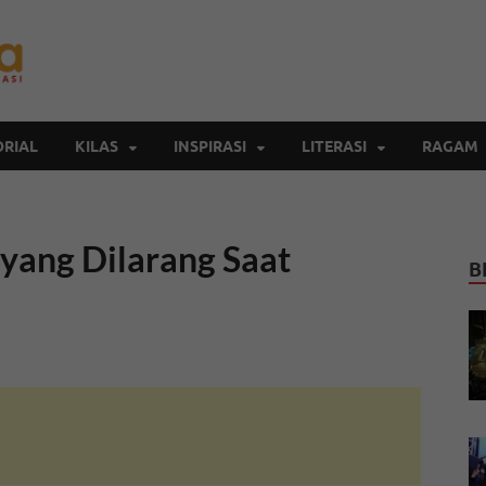
Inspirasi Cendekia
Berita Malang Hari Ini
RIAL
KILAS
INSPIRASI
LITERASI
RAGAM
ang Dilarang Saat
B