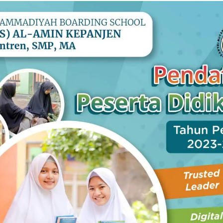
 itu, makanan kemasan juga mengandung bahan pengawet
 membuat haid menjadi tidak nyaman.
ja, sebagai gantinya Anda bisa mengkonsumsi makanan
a untuk mengatasi mood wanita yang turun dan dapat
mperburuk dan mengganggu siklus datang bulan. So,
upaya terhindar dari hal–hal yang tidak diinginkan.
selama menstruasi
struasi, tubuh akan kehilangan banyak zat besi sehingga
akanan yang mengandung zat besi seperti tahu, bayam,
g, kismis dan sereal.
k dikonsumsi selama menstruasi adalah buah-buahan
n gula alami yang berguna untuk membantu mencukupi