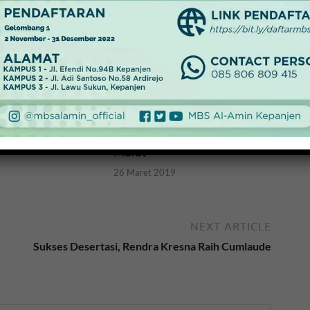
manusiaan, 12
R Terbunuh di
Kontroversi Monster Laut
Berusia 520 Juta Tahun dan
Memiliki 18 Tentakel di
Mulut
26 Maret 2019
NEXT ARTICLE
Sukses Desertasi, Rendra Kresna Raih Cumlaude