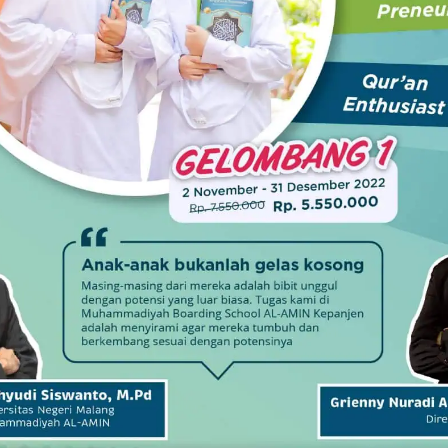
umsi selama menstruasi karena kandungan biji kakao di
asa nyeri yang menyerang. Selain itu, cokelat juga
erfungsi untuk mengembalikan mood menjadi lebih baik.
g tanpa lemak berguna untuk meningkatkan energi dan
ap lancar.