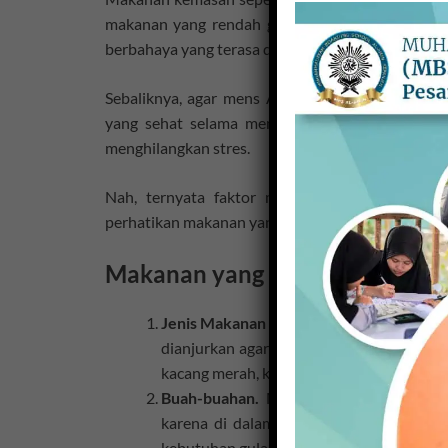
makanan yang rendah gizi dan nutrisi. Selain
berbahaya yang terasa dalam jangka panjang dan
Sebaliknya, agar mens Anda nyaman-nyaman sa
yang sehat selama menstruasi, karena bergun
menghilangkan stres.
Nah, ternyata faktor makanan juga dapat me
perhatikan makanan yang sehari–hari dikonsumsi s
Makanan yang baik dikonsumsi 
Jenis Makanan Kaya Zat Besi.
Ketika men
dianjurkan agar banyak mengkonsumsi m
kacang merah, kacang kedelai, kacang polon
Buah-buahan.
Makanan yang paling bai
karena di dalamnya terdapat kandunga
kebutuhan gula tinggi selama menstruasi.