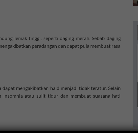
dung lemak tinggi, seperti daging merah. Sebab daging
 mengakibatkan peradangan dan dapat pula membuat rasa
dapat mengakibatkan haid menjadi tidak teratur. Selain
n insomnia atau sulit tidur dan membuat suasana hati
g biasa kita temui di toko atau supermarket merupakan