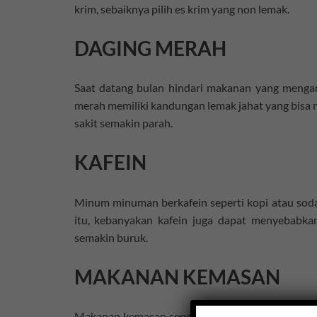
krim, sebaiknya pilih es krim yang non lemak.
DAGING MERAH
Saat datang bulan hindari makanan yang mengan
merah memiliki kandungan lemak jahat yang bisa
sakit semakin parah.
KAFEIN
Minum minuman berkafein seperti kopi atau soda 
itu, kebanyakan kafein juga dapat menyebabka
semakin buruk.
MAKANAN KEMASAN
Makanan kemasan seperti snack atau camilan yan