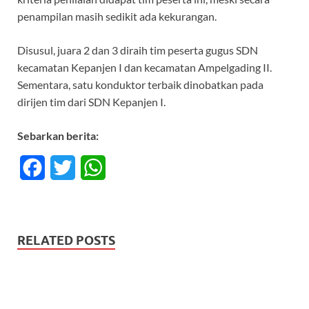
penampilan masih sedikit ada kekurangan.
Disusul, juara 2 dan 3 diraih tim peserta gugus SDN
kecamatan Kepanjen I dan kecamatan Ampelgading II.
Sementara, satu konduktor terbaik dinobatkan pada
dirijen tim dari SDN Kepanjen I.
Sebarkan berita:
F
T
W
a
w
h
c
i
a
RELATED POSTS
e
t
t
b
t
s
o
e
A