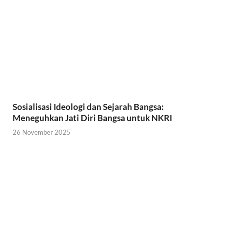
o
r
p
k
p
Sosialisasi Ideologi dan Sejarah Bangsa:
Meneguhkan Jati Diri Bangsa untuk NKRI
26 November 2025