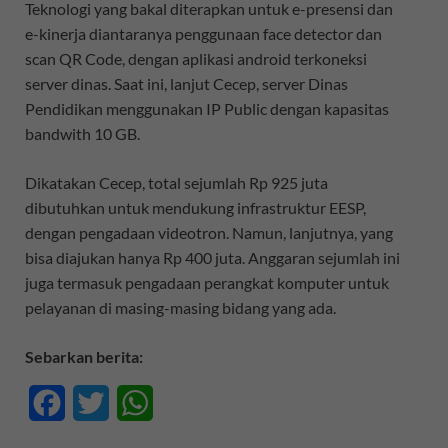
Teknologi yang bakal diterapkan untuk e-presensi dan
e-kinerja diantaranya penggunaan face detector dan
scan QR Code, dengan aplikasi android terkoneksi
server dinas. Saat ini, lanjut Cecep, server Dinas
Pendidikan menggunakan IP Public dengan kapasitas
bandwith 10 GB.
Dikatakan Cecep, total sejumlah Rp 925 juta
dibutuhkan untuk mendukung infrastruktur EESP,
dengan pengadaan videotron. Namun, lanjutnya, yang
bisa diajukan hanya Rp 400 juta. Anggaran sejumlah ini
juga termasuk pengadaan perangkat komputer untuk
pelayanan di masing-masing bidang yang ada.
Sebarkan berita:
F
T
W
a
w
h