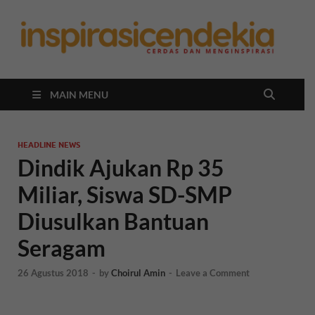
In
Berita
Malan
C
Hari
Ini
MAIN MENU
HEADLINE NEWS
Dindik Ajukan Rp 35
Miliar, Siswa SD-SMP
Diusulkan Bantuan
Seragam
26 Agustus 2018
-
by
Choirul Amin
-
Leave a Comment