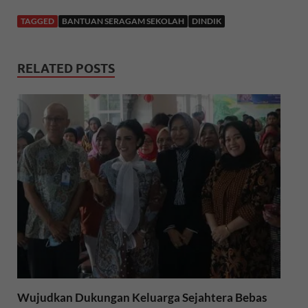
c
i
a
TAGGED
BANTUAN SERAGAM SEKOLAH
DINDIK
e
t
t
RELATED POSTS
b
t
s
o
e
A
o
r
p
k
p
Wujudkan Dukungan Keluarga Sejahtera Bebas