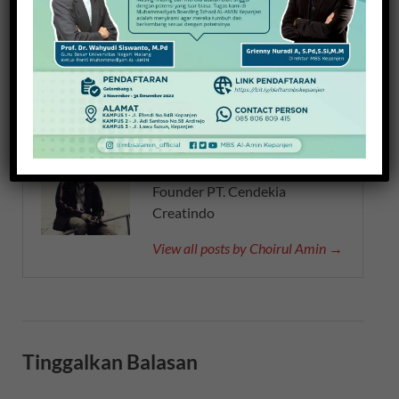
Memaknai Indonesia di
Fasilitas Jalan Menuju
Pantai Tertua Malang,
Destinasi Wisata Jadi
Jasa Yasa Gelar Kembul
Prioritas
Bujono
About Choirul Amin
Founder PT. Cendekia
Creatindo
View all posts by Choirul Amin →
Tinggalkan Balasan