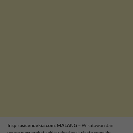
Inspirasicendekia.com, MALANG –
Wisatawan dan
warga masyarakat sekitar destinasi wisata semakin