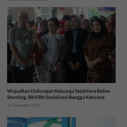
o
e
A
o
r
p
k
p
Wujudkan Dukungan Keluarga Sejahtera Bebas
Stunting, BKKBN Sosialisasi Bangga Kencana
15 Desember 2023