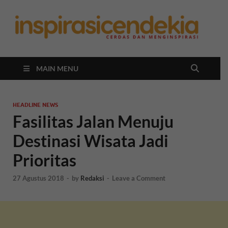
In
Berita
Malan
C
Hari
Ini
MAIN MENU
HEADLINE NEWS
Fasilitas Jalan Menuju
Destinasi Wisata Jadi
Prioritas
27 Agustus 2018
-
by
Redaksi
-
Leave a Comment