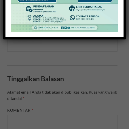
About Redaksi
View all posts by Redaksi →
Tinggalkan Balasan
Alamat email Anda tidak akan dipublikasikan.
Ruas yang wajib
ditandai
*
KOMENTAR
*