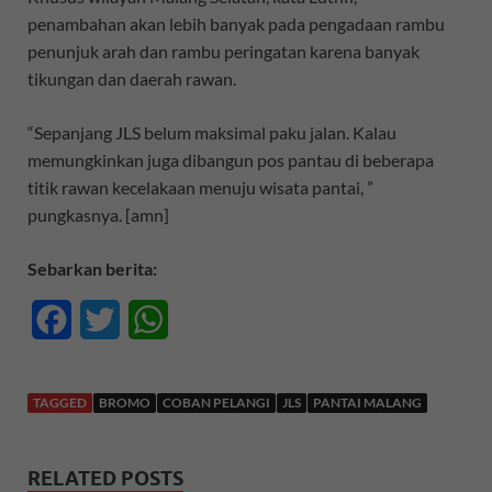
penambahan akan lebih banyak pada pengadaan rambu
penunjuk arah dan rambu peringatan karena banyak
tikungan dan daerah rawan.
“Sepanjang JLS belum maksimal paku jalan. Kalau
memungkinkan juga dibangun pos pantau di beberapa
titik rawan kecelakaan menuju wisata pantai, ”
pungkasnya. [amn]
Sebarkan berita:
F
T
W
a
w
h
c
i
a
TAGGED
BROMO
COBAN PELANGI
JLS
PANTAI MALANG
e
t
t
RELATED POSTS
b
t
s