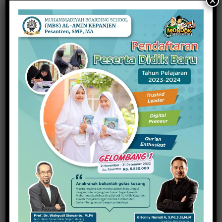
×
Tekankan Teladan dan Penguatan Karakter pada
Guru PPPK
19 Oktober 2023
PREVIOUS ARTICLE
NEXT ARTICLE
Dindik Ajukan Rp 35
Majukan Pariwisata, Latih
Miliar, Siswa SD-SMP
Pelaku dan Targetkan 100
Diusulkan Bantuan
Desa Wisata
Seragam