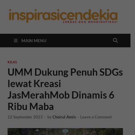
In
Berita
Malan
C
Hari
Ini
MAIN MENU
KILAS
UMM Dukung Penuh SDGs
lewat Kreasi
JasMerahMob Dinamis 6
Ribu Maba
12 September 2023
-
by
Choirul Amin
-
Leave a Comment