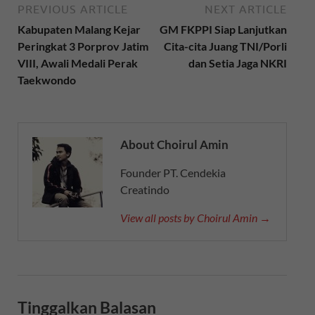
PREVIOUS ARTICLE
NEXT ARTICLE
Kabupaten Malang Kejar
GM FKPPI Siap Lanjutkan
Peringkat 3 Porprov Jatim
Cita-cita Juang TNI/Porli
VIII, Awali Medali Perak
dan Setia Jaga NKRI
Taekwondo
About Choirul Amin
Founder PT. Cendekia
Creatindo
View all posts by Choirul Amin →
Tinggalkan Balasan