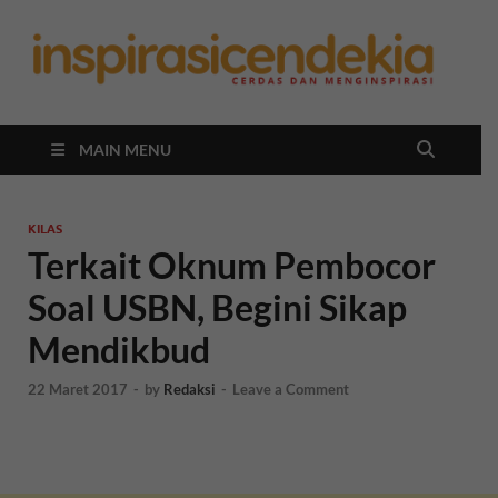
In
Berita
Malan
C
Hari
Ini
MAIN MENU
KILAS
Terkait Oknum Pembocor
Soal USBN, Begini Sikap
Mendikbud
22 Maret 2017
-
by
Redaksi
-
Leave a Comment