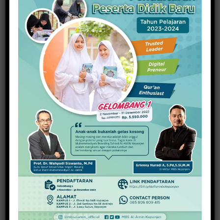
Kembali Diluncurkan
16 Maret 2024
PREVIOUS ARTICLE
NEXT ARTICLE
Mahasiswa Dukung
Relawan Bantu Warga
Perjuangan Petani
Terdampak Bencana
Kendeng Lewat Aksi
Puting Beliung
Solidaritas
About Redaksi
View all posts by Redaksi →