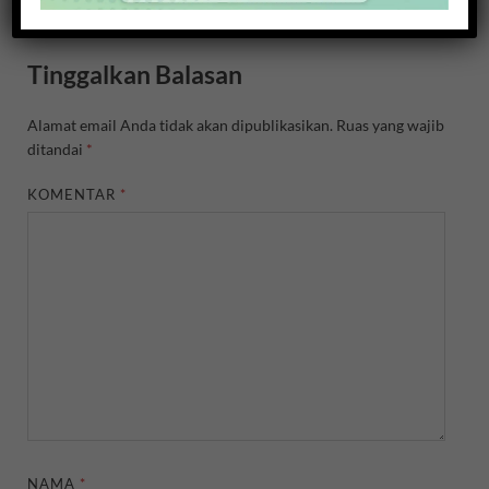
Tinggalkan Balasan
Alamat email Anda tidak akan dipublikasikan.
Ruas yang wajib
ditandai
*
KOMENTAR
*
NAMA
*