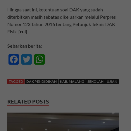
Hingga saat ini, ketentuan soal DAK yang sudah
diterbitkan masih sebatas dikeluarkan melalui Perpres
Nomor 123 Tahun 2016 tentang Petunjuk Teknis DAK
Fisik.
[rul]
Sebarkan berita:
F
T
W
a
w
h
c
i
a
TAGGED
DAK PENDIDIKAN
KAB. MALANG
SEKOLAH
UJIAN
e
t
t
RELATED POSTS
b
t
s
o
e
A
o
r
p