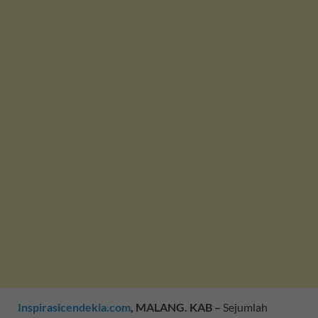
Inspirasicendekia.com
, MALANG. KAB –
Sejumlah