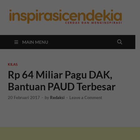
In
Berita
Malan
C
Hari
Ini
MAIN MENU
KILAS
Rp 64 Miliar Pagu DAK,
Bantuan PAUD Terbesar
20 Februari 2017
-
by
Redaksi
-
Leave a Comment