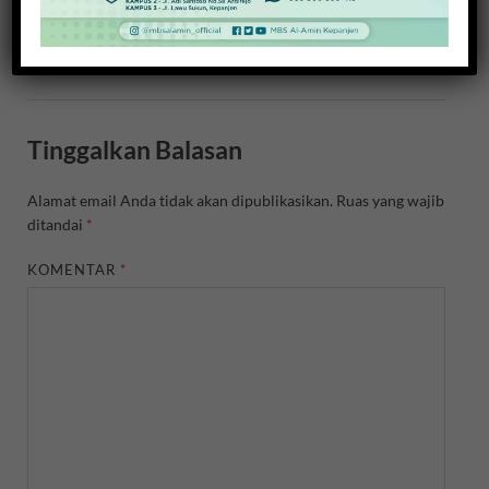
Tinggalkan Balasan
Alamat email Anda tidak akan dipublikasikan.
Ruas yang wajib
ditandai
*
KOMENTAR
*