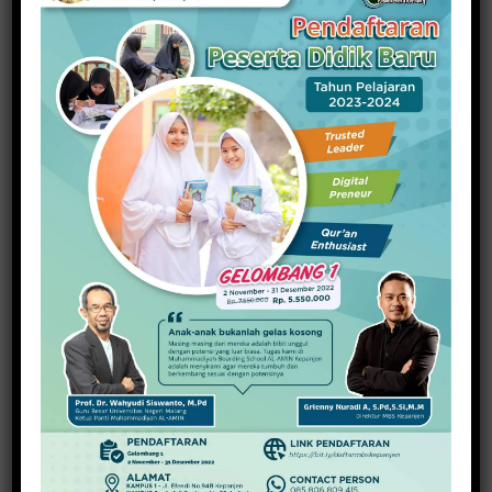
Menebar Pemikiran Malik Fadjar, Dua Buku
Kembali Diluncurkan
16 Maret 2024
PREVIOUS ARTICLE
NEXT ARTICLE
Nilai Rerata Tryout US SD
Si Kecil Susah Diatur?
Masih Rendah
Coba Tips Berikut
About Redaksi
View all posts by Redaksi →