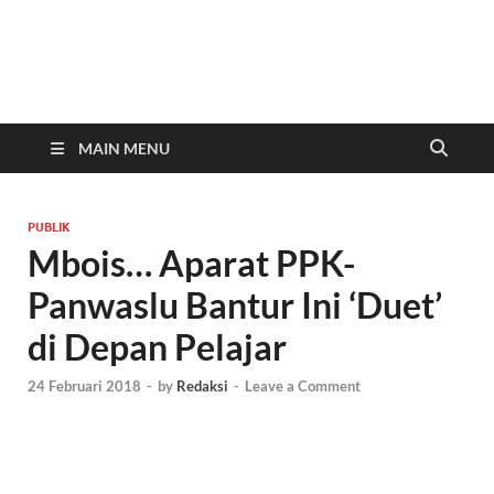
In
Berita
Malan
C
Hari
Ini
MAIN MENU
PUBLIK
Mbois… Aparat PPK-
Panwaslu Bantur Ini ‘Duet’
di Depan Pelajar
24 Februari 2018
-
by
Redaksi
-
Leave a Comment