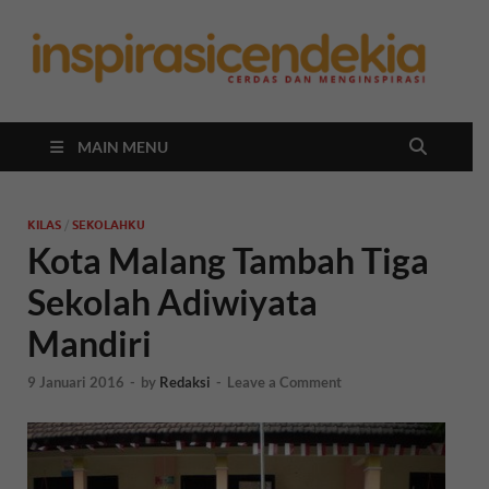
In
Berita
Malan
C
Hari
Ini
MAIN MENU
KILAS
/
SEKOLAHKU
Kota Malang Tambah Tiga
Sekolah Adiwiyata
Mandiri
9 Januari 2016
-
by
Redaksi
-
Leave a Comment