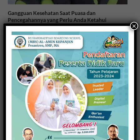
Gangguan Kesehatan Saat Puasa dan
Pencegahannya yang Perlu Anda Ketahui
×
17 Maret 2024
Menebar Pemikiran Malik Fadjar, Dua Buku
Kembali Diluncurkan
16 Maret 2024