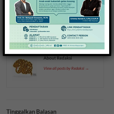
PREVIOUS ARTICLE
NEXT ARTICLE
Angkat Macyto, Wisata
Kabupaten Malang Pilot
Keliling Kota Malang
Project Pendidikan
Parenting
About Redaksi
View all posts by Redaksi →
Tinggalkan Balasan