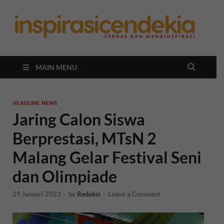
In
Berita
Malan
C
Hari
Ini
MAIN MENU
HEADLINE NEWS
Jaring Calon Siswa
Berprestasi, MTsN 2
Malang Gelar Festival Seni
dan Olimpiade
29 Januari 2023
-
by
Redaksi
-
Leave a Comment