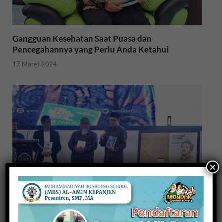
Gangguan Kesehatan Saat Puasa dan
Pencegahannya yang Perlu Anda Ketahui
17 Maret 2024
×
Menebar Pemikiran Malik Fadjar, Dua Buku
Kembali Diluncurkan