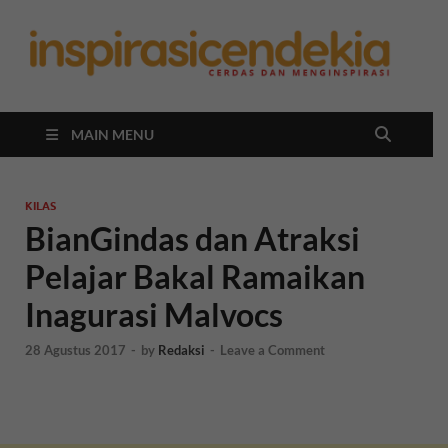
In
Berita
Malan
C
Hari
Ini
MAIN MENU
KILAS
BianGindas dan Atraksi
Pelajar Bakal Ramaikan
Inagurasi Malvocs
28 Agustus 2017
-
by
Redaksi
-
Leave a Comment