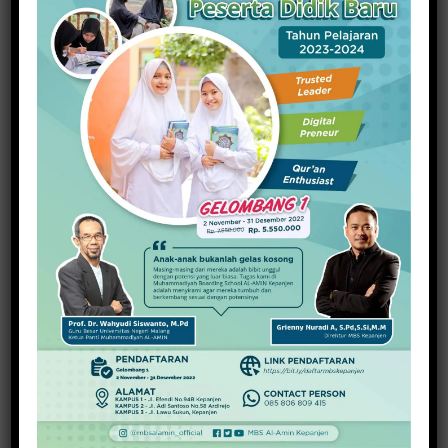
16 Maret 2024
PREVIOUS ARTICLE
NEXT ARTICLE
Mantap! Anak
Ajak Sepanggung, Begini
Pemulung Ini Terima
‘Kemesraan’ BianGindas
Tiga Penghargaan
dengan Siswi SMEAMU
Nasional
About Redaksi
View all posts by Redaksi →