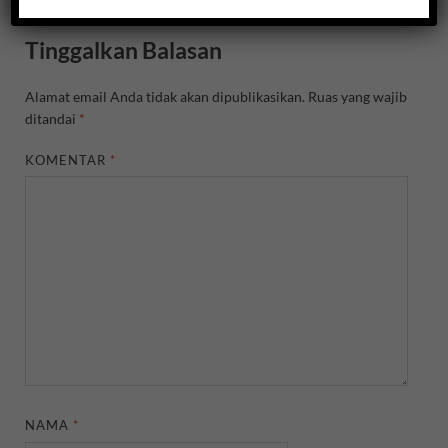
Tinggalkan Balasan
Alamat email Anda tidak akan dipublikasikan.
Ruas yang wajib
ditandai
*
KOMENTAR
*
NAMA
*