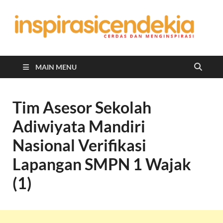
In
Berita
Malan
C
Hari
Ini
MAIN MENU
Tim Asesor Sekolah
Adiwiyata Mandiri
Nasional Verifikasi
Lapangan SMPN 1 Wajak
(1)