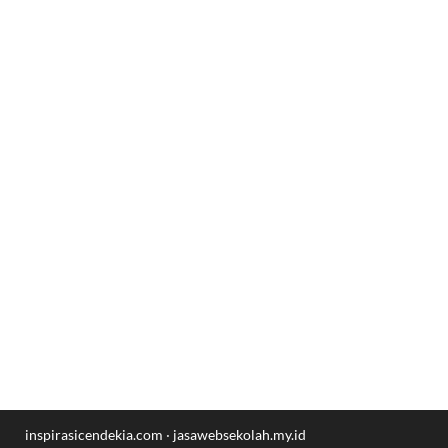
inspirasicendekia.com
·
jasawebsekolah.my.id