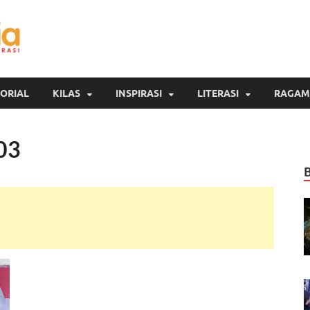
Inspirasi Cendekia
Berita Malang Hari Ini
ORIAL
KILAS
INSPIRASI
LITERASI
RAGAM
03