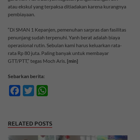
atau ekskul yang terpaksa ditiadakan karena kurangnya
pembiayaan.
“Di SMAN 1 Kepanjen, pemenuhan sarpras dan fasilitas
penunjang sudah terpenuhi. Yanh berat adalah biaya
operasional rutin. Sebulan kami harus keluarkan rata-
rata Rp 80 juta. Paling banyak untuk membayar
GTT/PTT,” tegas Moch Aris.
[min]
Sebarkan berita:
F
T
W
a
w
h
c
i
a
RELATED POSTS
e
t
t
b
t
s