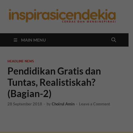
In
Berita
Malan
C
Hari
Ini
MAIN MENU
HEADLINE NEWS
Pendidikan Gratis dan
Tuntas, Realistiskah?
(Bagian-2)
28 September 2018
-
by
Choirul Amin
-
Leave a Comment