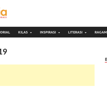
Inspirasi Cendekia
Berita Malang Hari Ini
ORIAL
KILAS
INSPIRASI
LITERASI
RAGAM
19