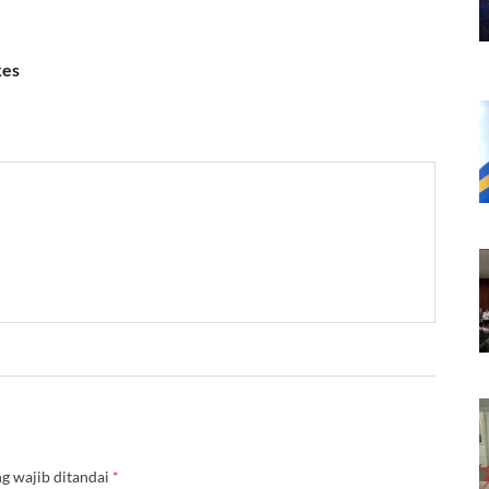
kes
g wajib ditandai
*