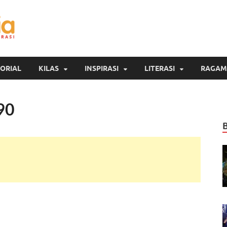
Inspirasi Cendekia
Berita Malang Hari Ini
ORIAL
KILAS
INSPIRASI
LITERASI
RAGAM
90