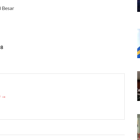
8 Besar
 8
in →