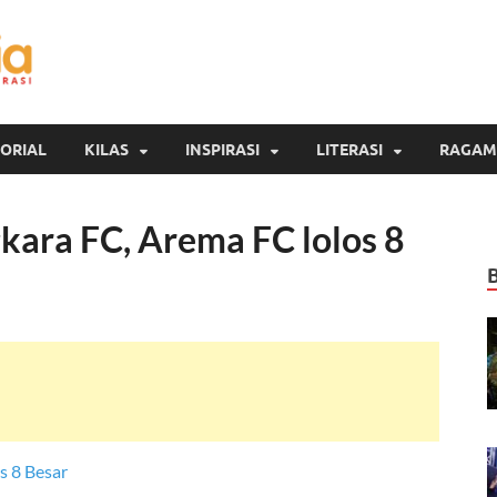
Inspirasi Cendekia
Berita Malang Hari Ini
ORIAL
KILAS
INSPIRASI
LITERASI
RAGAM
ara FC, Arema FC lolos 8