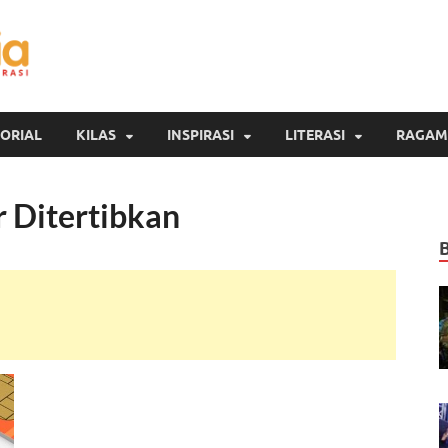
Inspirasi Cendekia
Berita Malang Hari Ini
ORIAL
KILAS
INSPIRASI
LITERASI
RAGAM
r Ditertibkan