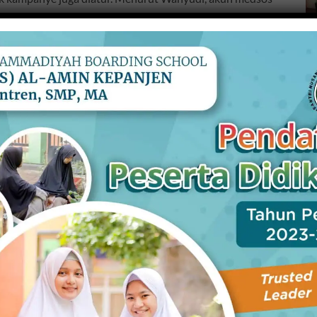
kun medsos yang resmi didaftarkan ke KPU. Semua akun-
,” tegasnya.
g memuat unsur SARA dan ujaran kebencian, lanjut
neruskannya ke KPI (Komisi Penyiaran Indonesia ).