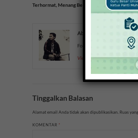
Terhormat, Menang Bermartabat’
About Choirul Amin
Founder PT. Cendekia Creat
View all posts by Choirul Ami
Tinggalkan Balasan
Alamat email Anda tidak akan dipublikasikan.
Ruas yang
KOMENTAR
*