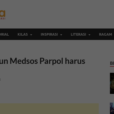
Inspirasi Cendekia
Berita Malang Hari Ini
RIAL
KILAS
INSPIRASI
LITERASI
RAGAM
n Medsos Parpol harus
B
t