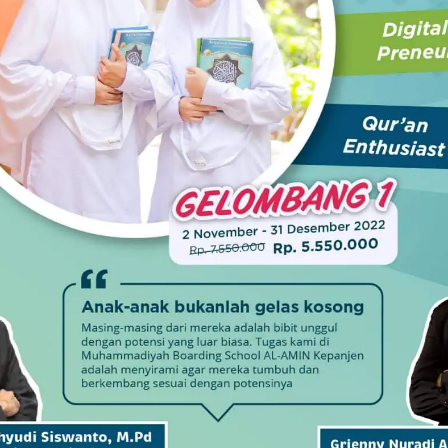
dan Gotong Royong
Raih Indeks Harmoni
Penting untuk
Indonesia dari Mendagri,
 Pembangunan
Kesbangpol Wujudkan
an
Kampung Harmoni
2025
20 November 2025
NEXT ARTICLE
Pendidikan Gratis dan Tuntas, Realistiskah?