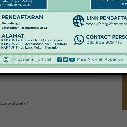
(Bagian-1)
indo
n →
 wajib ditandai
*