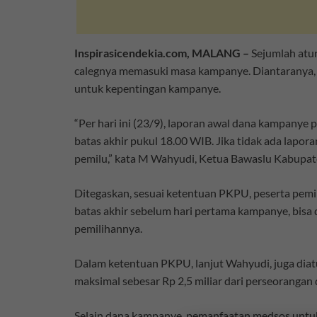
Inspirasicendekia.com, MALANG –
Sejumlah atur
calegnya memasuki masa kampanye. Diantaranya, 
untuk kepentingan kampanye.
“Per hari ini (23/9), laporan awal dana kampanye 
batas akhir pukul 18.00 WIB. Jika tidak ada lapor
pemilu,” kata M Wahyudi, Ketua Bawaslu Kabupat
Ditegaskan, sesuai ketentuan PKPU, peserta pem
batas akhir sebelum hari pertama kampanye, bisa d
pemilihannya.
Dalam ketentuan PKPU, lanjut Wahyudi, juga dia
maksimal sebesar Rp 2,5 miliar dari perseorangan d
Selain dana kampanye, pemanfaatan medsos untu