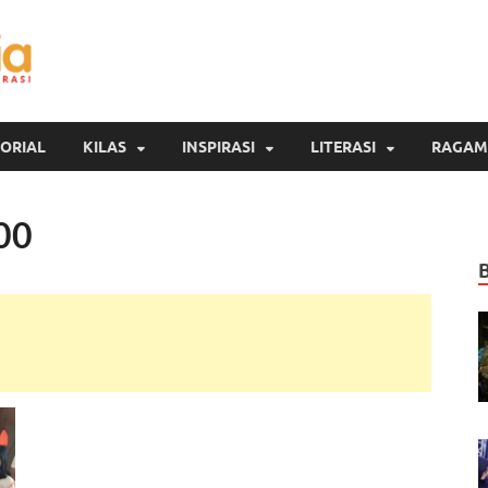
Inspirasi Cendekia
Berita Malang Hari Ini
ORIAL
KILAS
INSPIRASI
LITERASI
RAGAM
00