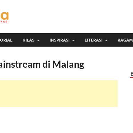
Inspirasi Cendekia
Berita Malang Hari Ini
ORIAL
KILAS
INSPIRASI
LITERASI
RAGAM
ainstream di Malang