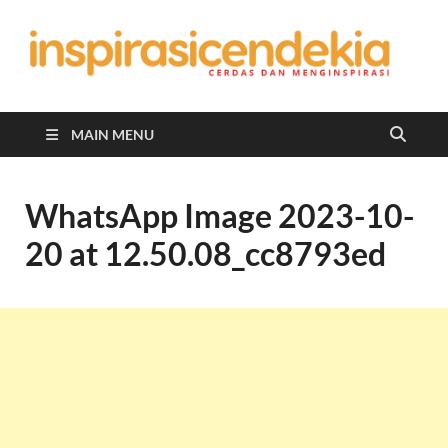
In
Berita
Malan
C
Hari
Ini
MAIN MENU
WhatsApp Image 2023-10-
20 at 12.50.08_cc8793ed