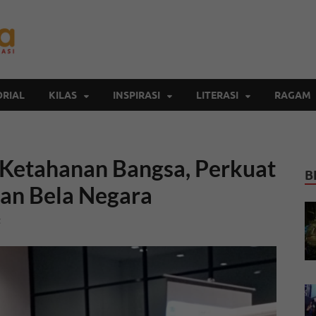
Inspirasi Cendekia
Berita Malang Hari Ini
RIAL
KILAS
INSPIRASI
LITERASI
RAGAM
etahanan Bangsa, Perkuat
B
an Bela Negara
t