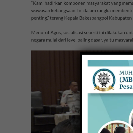
“Kami hadirkan komponen masyarakat yang meman
wawasan kebangsaan. Ini dalam rangka membentuk 
penting,” terang Kepala Bakesbangpol Kabupaten
Menurut Agus, sosialisasi seperti ini dilakuka
negara mulai dari level paling dasar, yaitu masyar