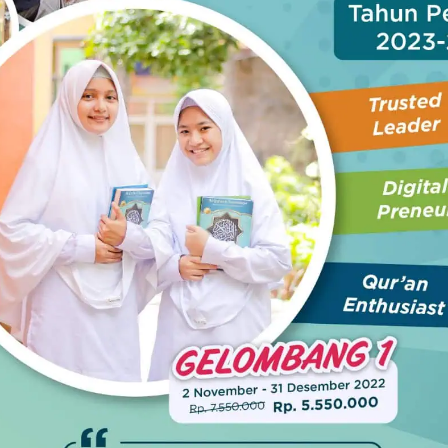
onen mengikuti kegiatan tersebut, dan berharap hasilnya
r, demi kecintaan yang kuat pada bangsa dan Tanah Air
us diberikan. Ini karena pemahaman tentang
berkelanjutan, bagi kita semua sebagai warga negara