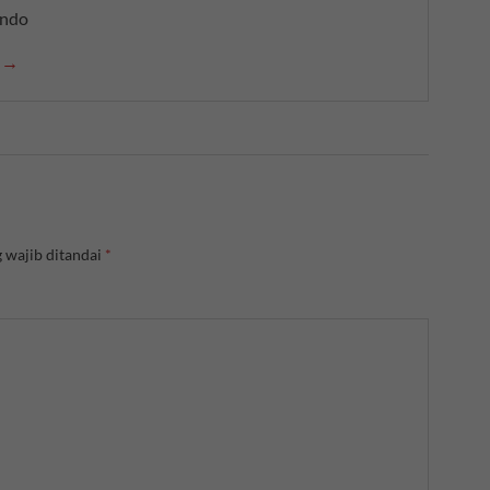
indo
n →
 wajib ditandai
*