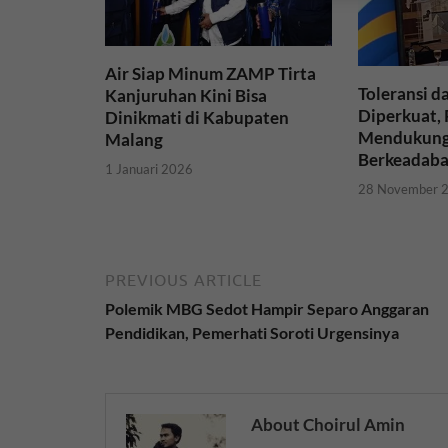
k
p
Air Siap Minum ZAMP Tirta
Toleransi 
Kanjuruhan Kini Bisa
Diperkuat, 
Dinikmati di Kabupaten
Mendukung
Malang
Berkeadab
1 Januari 2026
28 November 
PREVIOUS ARTICLE
Polemik MBG Sedot Hampir Separo Anggaran
Pendidikan, Pemerhati Soroti Urgensinya
About Choirul Amin