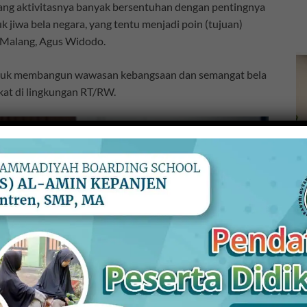
g aktivitasnya banyak bersentuhan dengan pentingnya
jiwa bela negara, yang tentu menjadi poin (tujuan)
 Malang, Agus Widodo.
n untuk membangun wawasan kebangsaan dan semangat bela
akat di lingkungan RT/RW.