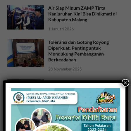
Air Siap Minum ZAMP Tirta
Kanjuruhan Kini Bisa Dinikmati di
Kabupaten Malang
1 Januari 2026
Toleransi dan Gotong Royong
Diperkuat, Penting untuk
Mendukung Pembangunan
Berkeadaban
28 November 2025
×
Sosialisasi Ideologi dan Sejarah
Bangsa: Meneguhkan Jati Diri
Bangsa untuk NKRI
26 November 2025
Raih Indeks Harmoni Indonesia
dari Mendagri, Kesbangpol
Wujudkan Kampung Harmoni