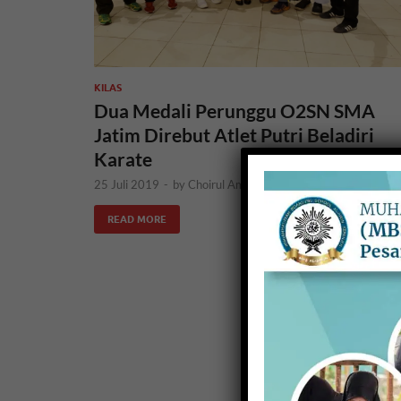
KILAS
Dua Medali Perunggu O2SN SMA
Jatim Direbut Atlet Putri Beladiri
Karate
25 Juli 2019
-
by
Choirul Amin
READ MORE