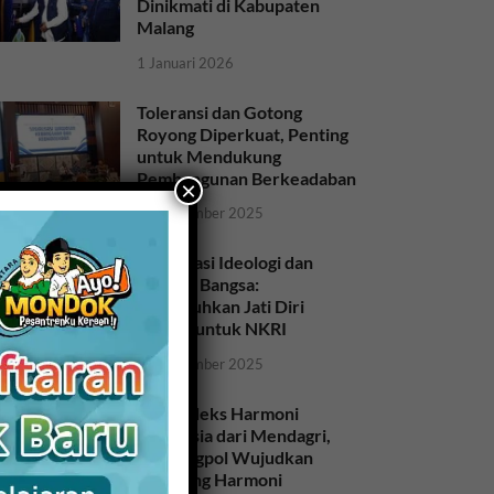
Dinikmati di Kabupaten
Malang
1 Januari 2026
Toleransi dan Gotong
Royong Diperkuat, Penting
untuk Mendukung
Pembangunan Berkeadaban
×
28 November 2025
Sosialisasi Ideologi dan
Sejarah Bangsa:
Meneguhkan Jati Diri
Bangsa untuk NKRI
26 November 2025
Raih Indeks Harmoni
Indonesia dari Mendagri,
Kesbangpol Wujudkan
Kampung Harmoni