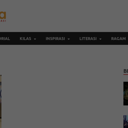
Inspirasi Cendekia
Berita Malang Hari Ini
RIAL
KILAS
INSPIRASI
LITERASI
RAGAM
B