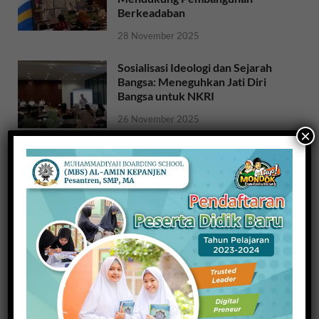
Berkeadaban
28 November 2025
Sosialisasi Ideologi dan Sejarah
Bangsa: Meneguhkan Jati Diri
Bangsa untuk NKRI
26 November 2025
×
Raih Indeks Harmoni Indonesia
dari Mendagri, Kesbangpol
Wujudkan Kampung Harmoni
20 November 2025