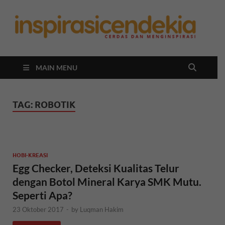
In
Berita
Malan
C
Hari
Ini
MAIN MENU
TAG:
ROBOTIK
HOBI-KREASI
Egg Checker, Deteksi Kualitas Telur
dengan Botol Mineral Karya SMK Mutu.
Seperti Apa?
23 Oktober 2017
-
by
Luqman Hakim