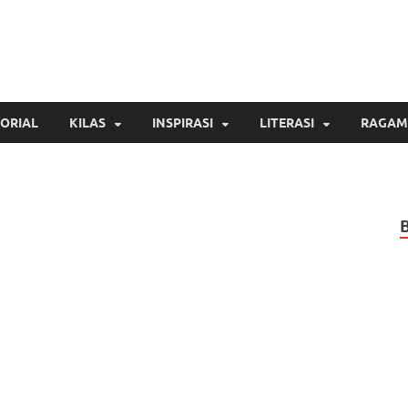
Inspirasi Cendekia
Berita Malang Hari Ini
ORIAL
KILAS
INSPIRASI
LITERASI
RAGAM