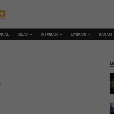
Inspirasi Cendekia
Berita Malang Hari Ini
RIAL
KILAS
INSPIRASI
LITERASI
RAGAM
B
r