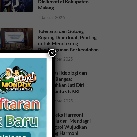
Dinikmati di Kabupaten
Malang
1 Januari 2026
Toleransi dan Gotong
Royong Diperkuat, Penting
untuk Mendukung
Pembangunan Berkeadaban
×
28 November 2025
Sosialisasi Ideologi dan
Sejarah Bangsa:
Meneguhkan Jati Diri
Bangsa untuk NKRI
26 November 2025
Raih Indeks Harmoni
Indonesia dari Mendagri,
Kesbangpol Wujudkan
Kampung Harmoni