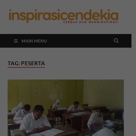
In
Berita
Malan
C
Hari
Ini
MAIN MENU
TAG:
PESERTA