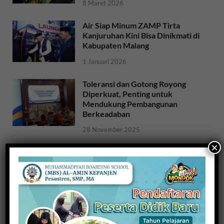
8 Maret 2026
Air Siap Minum ZAMP Tirta
Kanjuruhan Kini Bisa Dinikmati di
Kabupaten Malang
1 Januari 2026
Toleransi dan Gotong Royong
Diperkuat, Penting untuk
Mendukung Pembangunan
Berkeadaban
28 November 2025
×
Sosialisasi Ideologi dan Sejarah
Bangsa: Meneguhkan Jati Diri
Bangsa untuk NKRI
26 November 2025
Raih Indeks Harmoni Indonesia
dari Mendagri, Kesbangpol